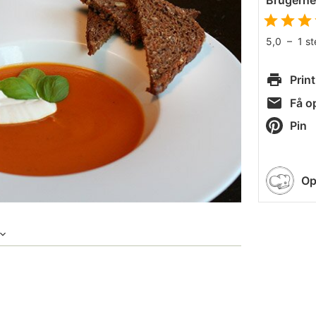
Brugern
5,0
–
1
s
Print
Få op
Pin
Op