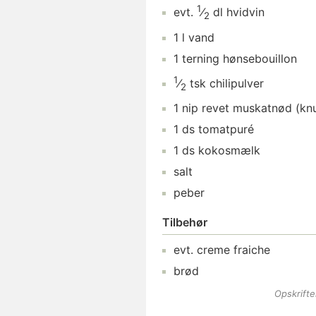
1
evt.
⁄
dl
hvidvin
2
1
l
vand
1
terning
hønsebouillon
1
⁄
tsk
chilipulver
2
1
nip
revet muskatnød
(knu
1
ds
tomatpuré
1
ds
kokosmælk
salt
peber
Tilbehør
evt.
creme fraiche
brød
Opskrift