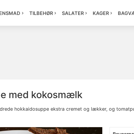
ENSMAD
TILBEHØR
SALATER
KAGER
BAGV
pe med kokosmælk
rede hokkaidosuppe ekstra cremet og lækker, og tomatpu