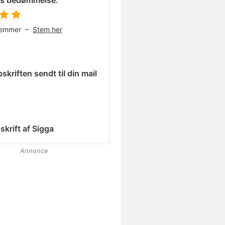
es bedømmelse:
temmer –
Stem her
skriften sendt til din mail
skrift af
Sigga
Annonce