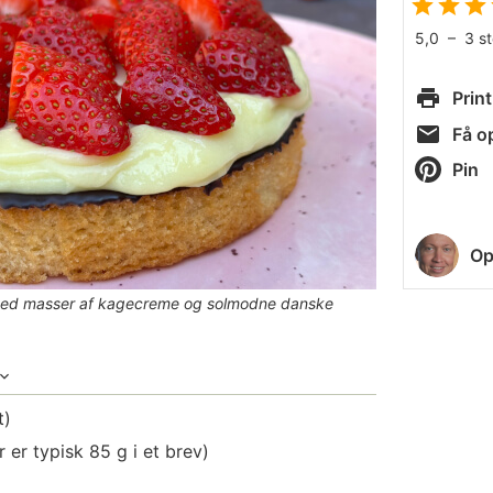
5,0
–
3
s
Print
Få op
Pin
Op
med masser af kagecreme og solmodne danske
t)
 er typisk 85 g i et brev)