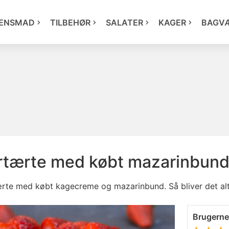
ENSMAD
TILBEHØR
SALATER
KAGER
BAGV
rtærte med købt mazarinbun
ærte med købt kagecreme og mazarinbund. Så bliver det al
Brugern