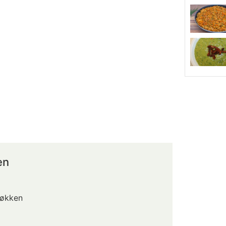
en
køkken