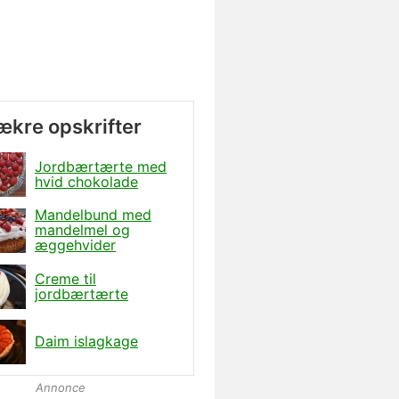
lækre opskrifter
Jordbærtærte med
hvid chokolade
Mandelbund med
mandelmel og
æggehvider
Creme til
jordbærtærte
Daim islagkage
Annonce