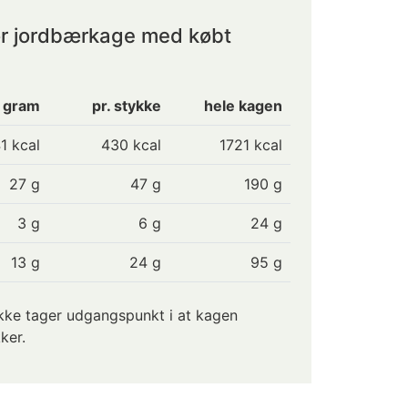
or jordbærkage med købt
0 gram
pr. stykke
hele kagen
1 kcal
430
kcal
1721 kcal
27 g
47
g
190 g
3 g
6
g
24 g
13 g
24
g
95 g
kke tager udgangspunkt i at kagen
ker.