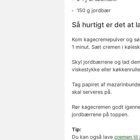
2
150
g
jordbær
Så hurtigt er det at
Kom kagecremepulver og sød
1 minut. Sæt cremen i kølesk
Skyl jordbærrene og lad dem 
viskestykke eller køkkenrulle
Tag papiret af mazarinbunden
skal serveres på.
Rør kagecremen godt igenne
jordbærrene på toppen.
Tip:
Du kan også lave
cremen til