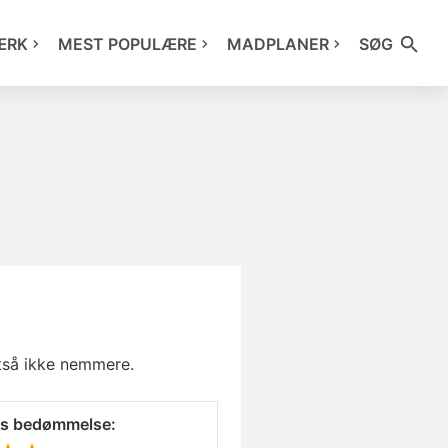
ÆRK
MEST POPULÆRE
MADPLANER
SØG
d
tså ikke nemmere.
es bedømmelse: