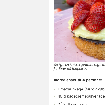
Se lige en lækker jordbærkage 
jordbær på toppen :-)
Ingredienser
til
4 personer
1
mazarinkage
(færdigkøb
40
g
kagecremepulver
(der
1
2
⁄
dl
sødmælk