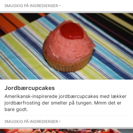
SMUGKIG PÅ INGREDIENSER
Jordbærcupcakes
Amerikansk-inspirerede jordbærcupcakes med lækker
jordbærfrosting der smelter på tungen. Mmm det er
bare godt.
SMUGKIG PÅ INGREDIENSER