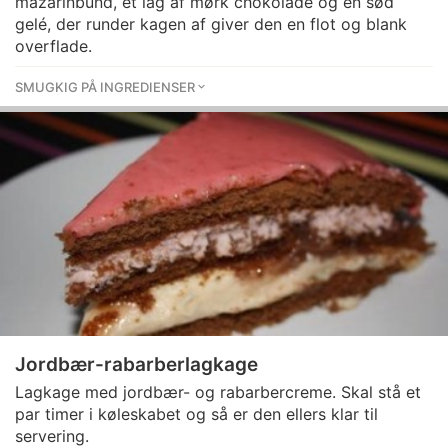
mazarinbund, et lag af mørk chokolade og en sød
gelé, der runder kagen af giver den en flot og blank
overflade.
SMUGKIG PÅ INGREDIENSER
Jordbær-rabarberlagkage
Lagkage med jordbær- og rabarbercreme. Skal stå et
par timer i køleskabet og så er den ellers klar til
servering.