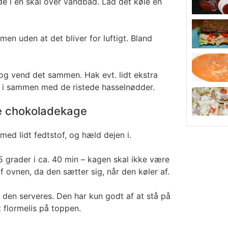
e i en skål over vandbad. Lad det køle en
n uden at det bliver for luftigt. Bland
, og vend det sammen. Hak evt. lidt ekstra
 i sammen med de ristede hasselnødder.
e chokoladekage
ed lidt fedtstof, og hæld dejen i.
grader i ca. 40 min – kagen skal ikke være
f ovnen, da den sætter sig, når den køler af.
n den serveres. Den har kun godt af at stå på
t flormelis på toppen.