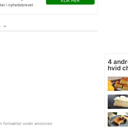
KLIK HER
fter i nyhedsbrevet
m
4 andr
hvid c
en fortsætter under annoncen