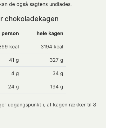
 kan de også sagtens undlades.
or chokoladekagen
. person
hele kagen
399
kcal
3194 kcal
41
g
327 g
4
g
34 g
24
g
194 g
r udgangspunkt i, at kagen rækker til 8