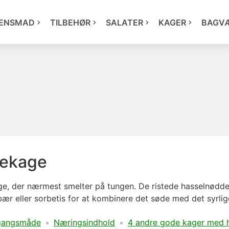
ENSMAD
TILBEHØR
SALATER
KAGER
BAGV
dekage
, der nærmest smelter på tungen. De ristede hasselnødder
 bær eller sorbetis for at kombinere det søde med det syrlig
gangsmåde
Næringsindhold
4 andre gode kager med 