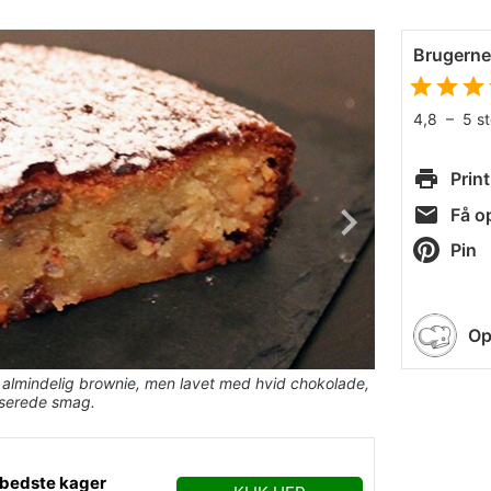
Brugern
4,8
–
5
s
Print
Få op
Pin
Op
 almindelig brownie, men lavet med hvid chokolade,
iserede smag.
 bedste kager