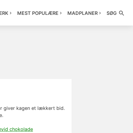
ÆRK
MEST POPULÆRE
MADPLANER
SØG
 giver kagen et lækkert bid.
e.
hvid chokolade