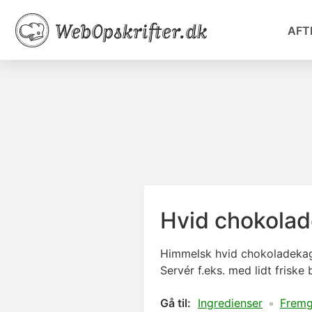
AFT
Hvid chokola
Himmelsk hvid chokoladekage
Servér f.eks. med lidt friske
Gå til:
Ingredienser
Frem