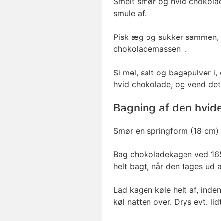
Smelt smør og hvid chokolad
smule af.
Pisk æg og sukker sammen, me
chokolademassen i.
Si mel, salt og bagepulver i
hvid chokolade, og vend det
Bagning af den hvid
Smør en springform (18 cm) m
Bag chokoladekagen ved 165 
helt bagt, når den tages ud a
Lad kagen køle helt af, inde
køl natten over. Drys evt. lid