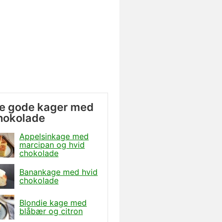
e gode kager med
hokolade
Appelsinkage med
marcipan og hvid
chokolade
Banankage med hvid
chokolade
Blondie kage med
blåbær og citron