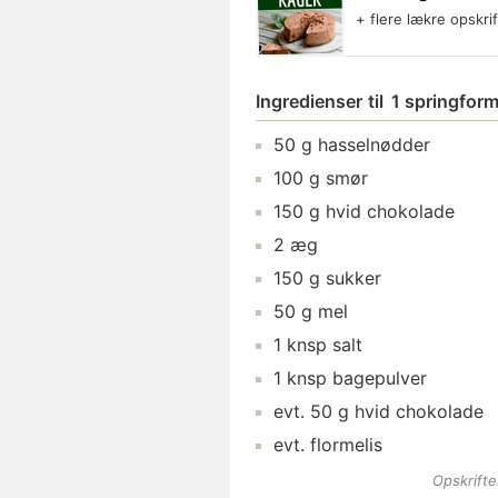
+ flere lækre opskri
Ingredienser
til
1 springfor
50
g
hasselnødder
100
g
smør
150
g
hvid chokolade
2
æg
150
g
sukker
50
g
mel
1
knsp
salt
1
knsp
bagepulver
evt.
50
g
hvid chokolade
evt.
flormelis
Opskrift