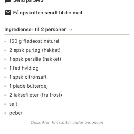
Send på SMS
Få opskriften sendt til din mail
Ingredienser
til
2 personer
150
g
flødeost naturel
2
spsk
purløg
(hakket)
1
spsk
persille
(hakket)
1
fed
hvidløg
1
spsk
citronsaft
1
plade
butterdej
2
laksefileter
(fra frost)
salt
peber
Opskriften fortsætter under annoncen