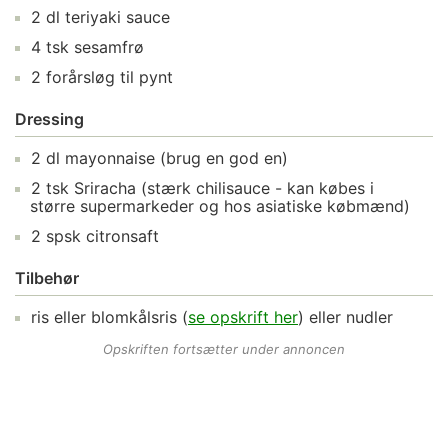
2
dl
teriyaki sauce
4
tsk
sesamfrø
2
forårsløg
til pynt
Dressing
2
dl
mayonnaise
(brug en god en)
2
tsk
Sriracha
(stærk chilisauce - kan købes i
større supermarkeder og hos asiatiske købmænd)
2
spsk
citronsaft
Tilbehør
ris
eller blomkålsris (
se opskrift her
) eller nudler
Opskriften fortsætter under annoncen