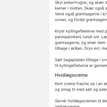
Skyl peberfrugter, og skær d
kerner i midten. Skær også sq
Vend også grøntsagerne i kr
ovnen, og fordel grøntsager
Krydr kyllingefileterne med p
parmaskinken) rundt om. Læg
grøntsagerne, og smør dem me
tilbage i skålen. Drys evt. me
Sæt bagepladen tilbage i ovn
til kyllingefileterne er genn
Hvidløgscreme
Kom creme fraiche op i en sk
og smag til med salt og pebe
Servér hvidløgscremen til de
Velbekomme!