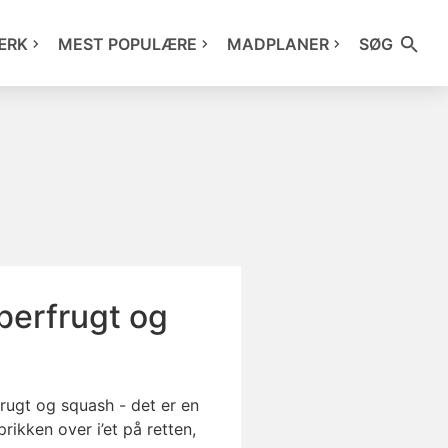
ÆRK
MEST POPULÆRE
MADPLANER
SØG
eberfrugt og
frugt og squash - det er en
rikken over i’et på retten,