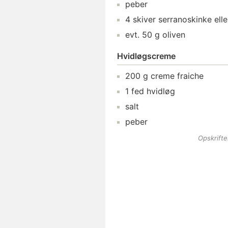
peber
4
skiver
serranoskinke
ell
evt.
50
g
oliven
Hvidløgscreme
200
g
creme fraiche
1
fed
hvidløg
salt
peber
Opskrift