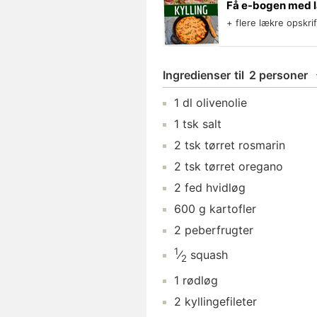
Få e-bogen med l
+ flere lækre opskri
Ingredienser
til
2 personer
1
dl
olivenolie
1
tsk
salt
2
tsk
tørret rosmarin
2
tsk
tørret oregano
2
fed
hvidløg
600
g
kartofler
2
peberfrugter
1
⁄
squash
2
1
rødløg
2
kyllingefileter