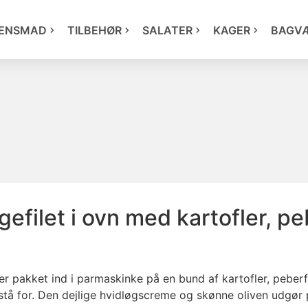
ENSMAD
TILBEHØR
SALATER
KAGER
BAGV
ngefilet i ovn med kartofler, p
eter pakket ind i parmaskinke på en bund af kartofler, peber
at stå for. Den dejlige hvidløgscreme og skønne oliven udgør p