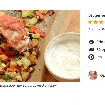
Brugern
4,7
–
7
s
Print
Få op
Pin
Op
 grøntsager der serveres med en skøn