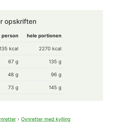
r opskriften
. person
hele portionen
135
kcal
2270 kcal
67
g
135 g
48
g
96 g
73
g
145 g
nretter
›
Ovnretter med kylling