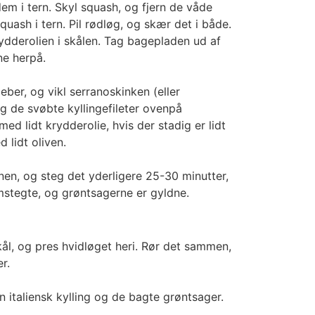
em i tern. Skyl squash, og fjern de våde
uash i tern. Pil rødløg, og skær det i både.
ydderolien i skålen. Tag bagepladen ud af
ne herpå.
eber, og vikl serranoskinken (eller
 de svøbte kyllingefileter ovenpå
d lidt krydderolie, hvis der stadig er lidt
d lidt oliven.
en, og steg det yderligere 25-30 minutter,
emstegte, og grøntsagerne er gyldne.
ål, og pres hvidløget heri. Rør det sammen,
r.
n italiensk kylling og de bagte grøntsager.