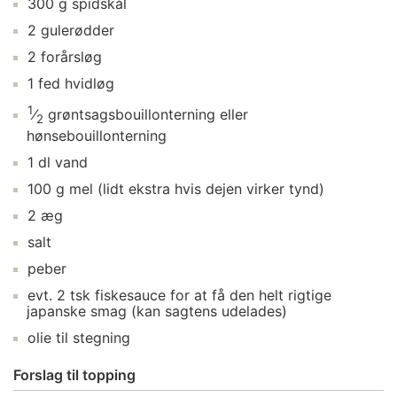
300
g
spidskål
2
gulerødder
2
forårsløg
1
fed
hvidløg
1
⁄
grøntsagsbouillonterning
eller
2
hønsebouillonterning
1
dl
vand
100
g
mel
(lidt ekstra hvis dejen virker tynd)
2
æg
salt
peber
evt.
2
tsk
fiskesauce
for at få den helt rigtige
japanske smag (kan sagtens udelades)
olie
til stegning
Forslag til topping