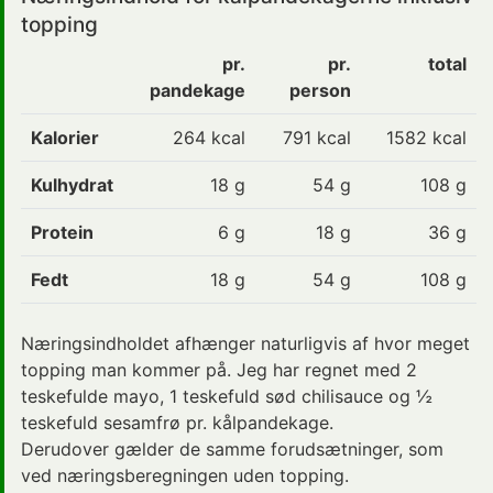
topping
pr.
pr.
total
pandekage
person
Kalorier
264 kcal
791 kcal
1582 kcal
Kulhydrat
18 g
54 g
108 g
Protein
6 g
18 g
36 g
Fedt
18 g
54 g
108 g
Næringsindholdet afhænger naturligvis af hvor meget
topping man kommer på. Jeg har regnet med 2
teskefulde mayo, 1 teskefuld sød chilisauce og ½
teskefuld sesamfrø pr. kålpandekage.
Derudover gælder de samme forudsætninger, som
ved næringsberegningen uden topping.