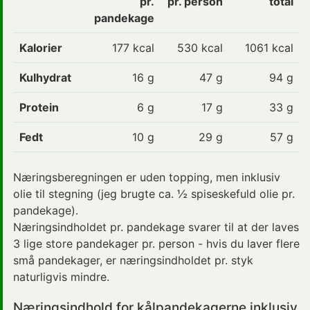
pr.
pr. person
total
pandekage
Kalorier
177 kcal
530
kcal
1061 kcal
Kulhydrat
16 g
47
g
94 g
Protein
6 g
17
g
33 g
Fedt
10 g
29
g
57 g
Næringsberegningen er uden topping, men inklusiv
olie til stegning (jeg brugte ca. ½ spiseskefuld olie pr.
pandekage).
Næringsindholdet pr. pandekage svarer til at der laves
3 lige store pandekager pr. person - hvis du laver flere
små pandekager, er næringsindholdet pr. styk
naturligvis mindre.
Næringsindhold for kålpandekagerne inklusiv