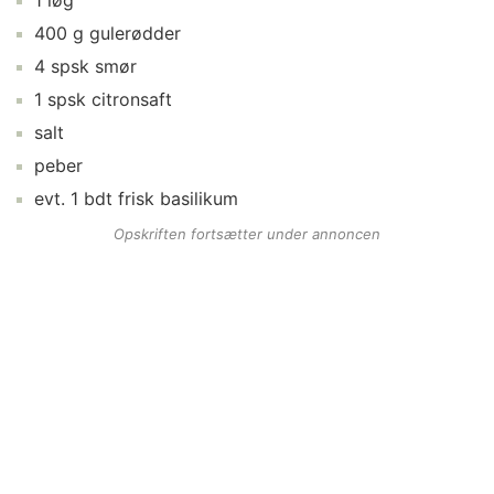
1
løg
400
g
gulerødder
4
spsk
smør
1
spsk
citronsaft
salt
peber
evt.
1
bdt
frisk basilikum
Opskriften fortsætter under annoncen