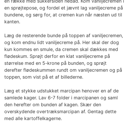
en række med sukkersiden nedad. Kom vaniljecremen i
en sprøjtepose, og fordel et jævnt lag vaniljecreme på
bundene, og sørg for, at cremen kun når næsten ud til
kanten.
Læg de resterende bunde på toppen af vaniljecremen,
og kom endnu lidt vaniljecreme på. Her skal der dog
kun kommes en smule, da cremen skal dækkes med
flødeskum. Sprøjt derfor en klat vaniljecreme på
størrelse med en 5-krone på bunden, og sprøjt
derefter flødeskummen rundt om vaniljecremen og på
toppen, som vist på et af billederne.
Læg et stykke udstukket marcipan henover en af de
samlede kager. Lav 6-7 folder i marcipanen og saml
den herefter om bunden af kagen. Skær den
overskydende overtræksmarcipan af. Gentag dette
med alle kartoffelkagerne.