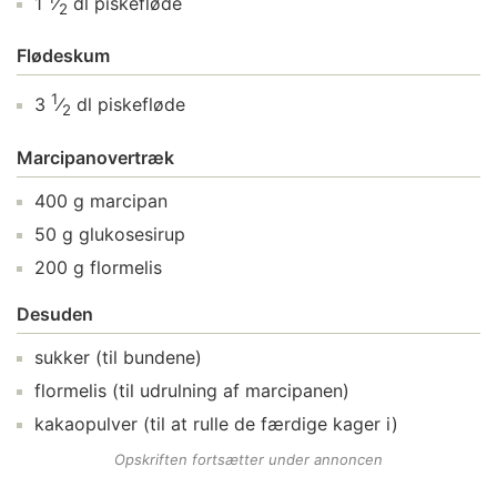
1
⁄
dl
piskefløde
2
Flødeskum
1
3
⁄
dl
piskefløde
2
Marcipanovertræk
400
g
marcipan
50
g
glukosesirup
200
g
flormelis
Desuden
sukker
(til bundene)
flormelis
(til udrulning af marcipanen)
kakaopulver
(til at rulle de færdige kager i)
Opskriften fortsætter under annoncen