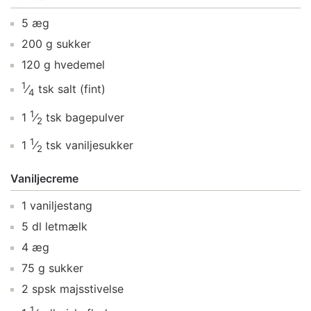
5
æg
200
g
sukker
120
g
hvedemel
1
⁄
tsk
salt
(fint)
4
1
1
⁄
tsk
bagepulver
2
1
1
⁄
tsk
vaniljesukker
2
Vaniljecreme
1
vaniljestang
5
dl
letmælk
4
æg
75
g
sukker
2
spsk
majsstivelse
1