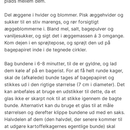
plads mellem dem.
Del æggene i hvider og blommer. Pisk æggehvider og
sukker til en stiv marengs, og rør forsigtigt
æggeblommerne i. Bland mel, salt, bagepulver og
vaniljesukker, og sigt det i æggemassen á 3 omgange.
Kom dejen i en sprøjtepose, og sprøjt den ud på
bagepapiret inde i de tegnede cirkler.
Bag bundene i 6-8 minutter, til de er gyldne, og lad
dem køle af på en bagerist. For at få helt runde kager,
skal de (afkølede) bunde tages af bagepapiret og
stikkes ud i den rigtige størrelse (7 cm i diameter). Det
kan anbefales at bruge en udstikker til dette, da et
glas ikke er skarpt nok til at stikke igennem de bagte
bunde. Alternativt kan du bruge et glas til at måle
størrelsen og derefter klippe bundene ud med en saks.
Halvdelen af dem (den halvdel, der senere kommer til
at udgøre kartoffelkagernes egentlige bunde) skal