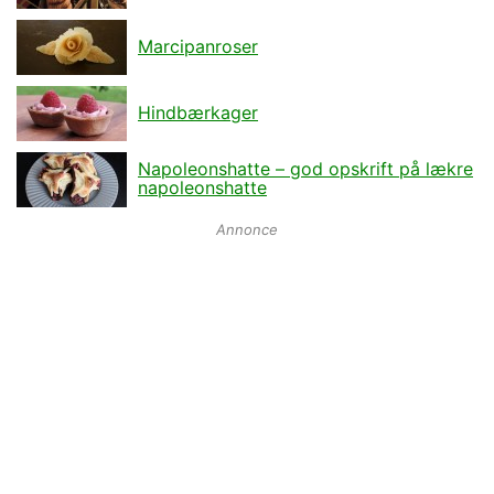
Marcipanroser
Hindbærkager
Napoleonshatte – god opskrift på lækre
napoleonshatte
Annonce