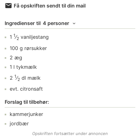
Få opskriften sendt til din mail
Ingredienser
til
4 personer
1
1
⁄
vaniljestang
2
100
g
rørsukker
2
æg
1
l
tykmælk
1
2
⁄
dl
mælk
2
evt.
citronsaft
Forslag til tilbehør:
kammerjunker
jordbær
Opskriften fortsætter under annoncen