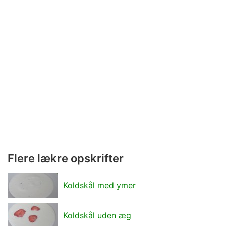
Flere lækre opskrifter
Koldskål med ymer
Koldskål uden æg