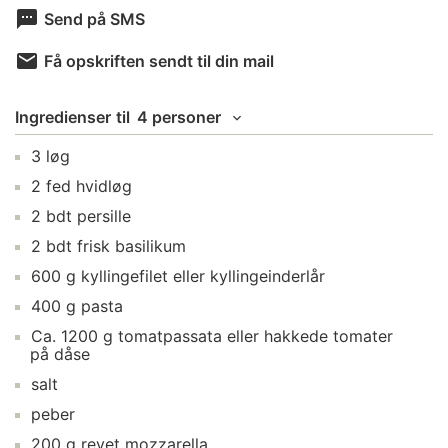
Send på SMS
Få opskriften sendt til din mail
Ingredienser
til
4 personer
3
løg
2
fed
hvidløg
2
bdt
persille
2
bdt
frisk basilikum
600
g
kyllingefilet
eller kyllingeinderlår
400
g
pasta
Ca.
1200
g
tomatpassata
eller hakkede tomater
på dåse
salt
peber
200
g
revet mozzarella