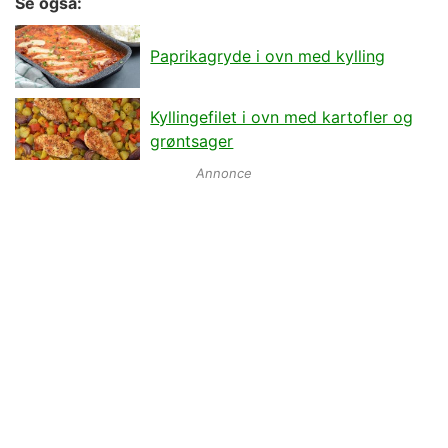
Se også:
Paprikagryde i ovn med kylling
Kyllingefilet i ovn med kartofler og
grøntsager
Annonce