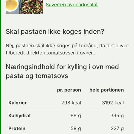
Suveræn avocadosalat
Skal pastaen ikke koges inden?
Nej, pastaen skal ikke koges på forhånd, da det bliver
tilberedt direkte i tomatsovsen i ovnen.
Næringsindhold for kylling i ovn med
pasta og tomatsovs
pr. person
hele portionen
Kalorier
798
kcal
3192 kcal
Kulhydrat
99
g
395 g
Protein
59
g
237 g