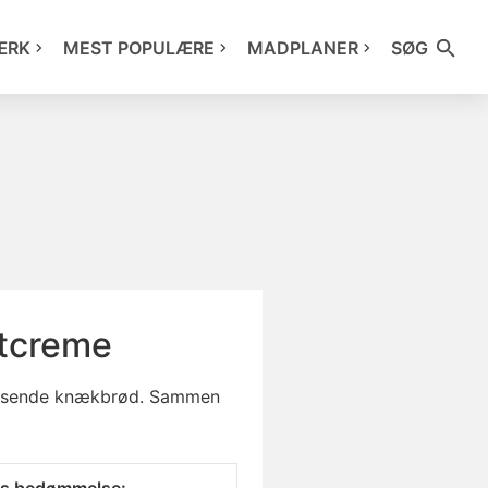
ÆRK
MEST POPULÆRE
MADPLANER
SØG
stcreme
 knasende knækbrød. Sammen