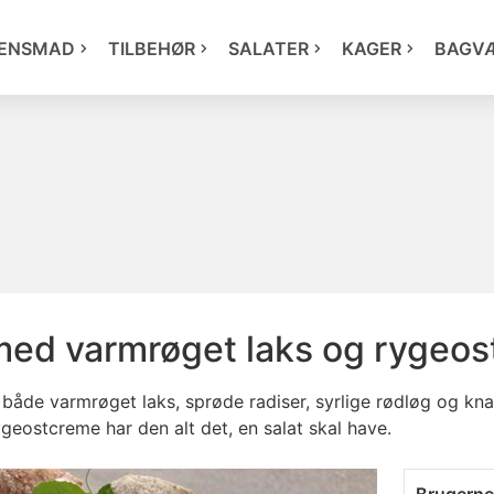
ENSMAD
TILBEHØR
SALATER
KAGER
BAGV
med varmrøget laks og rygeo
d både varmrøget laks, sprøde radiser, syrlige rødløg og
eostcreme har den alt det, en salat skal have.