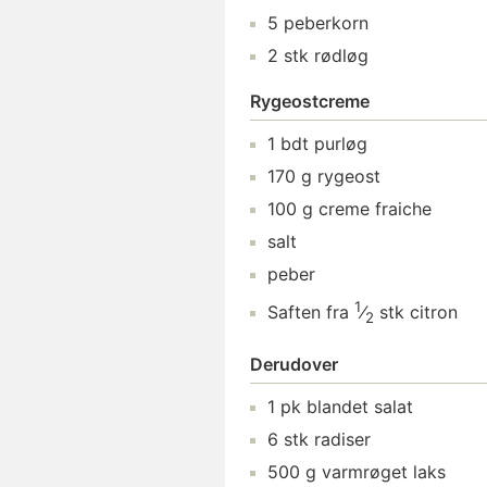
5
peberkorn
2
stk
rødløg
Rygeostcreme
1
bdt
purløg
170
g
rygeost
100
g
creme fraiche
salt
peber
1
Saften fra
⁄
stk
citron
2
Derudover
1
pk
blandet salat
6
stk
radiser
500
g
varmrøget laks