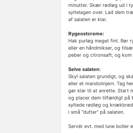
minutter. Skær rødløg ud i t
syltelagen over. Lad dem træ
af salaten er klar.
Rygeostcreme:
Hak purløg meget fint. Rør
eller en håndmikser, og tils
peber og citronsaft, og kom
Selve salaten:
Skyl salaten grundigt, og sk
eller et mandolinjern. Tag he
gør klar til at anrette. Start
og placer dem tilfældigt på 
syltede rødløg og knækbrød,
i små ”dutter” på salaten.
Servér evt. med lune boller 