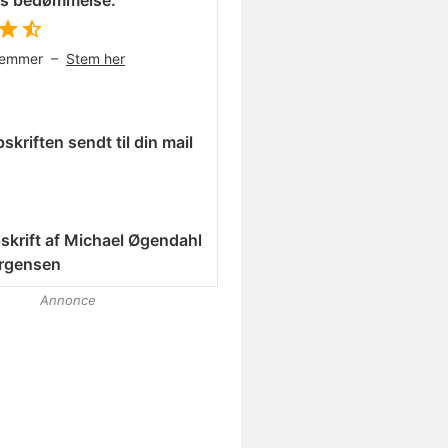
es bedømmelse:
temmer –
Stem her
skriften sendt til din mail
skrift af
Michael Øgendahl
rgensen
Annonce