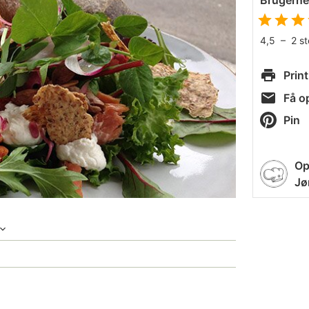
Brugern
4,5
–
2
s
Print
Få op
Pin
Op
Jø