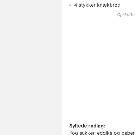
4
stykker
knækbrød
Opskrift
Syltede rødløg:
Kog sukker, eddike og peberk