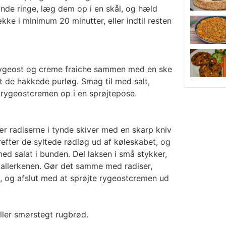
ynde ringe, læg dem op i en skål, og hæld
kke i minimum 20 minutter, eller indtil resten
 rygeost og creme fraiche sammen med en ske
æt de hakkede purløg. Smag til med salt,
 rygeostcremen op i en sprøjtepose.
ær radiserne i tynde skiver med en skarp kniv
refter de syltede rødløg ud af køleskabet, og
 med salat i bunden. Del laksen i små stykker,
tallerkenen. Gør det samme med radiser,
 og afslut med at sprøjte rygeostcremen ud
eller smørstegt rugbrød.