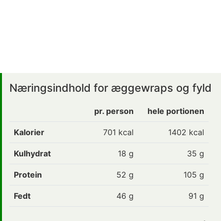
Næringsindhold for æggewraps og fyld
pr. person
hele portionen
Kalorier
701
kcal
1402 kcal
Kulhydrat
18
g
35 g
Protein
52
g
105 g
Fedt
46
g
91 g