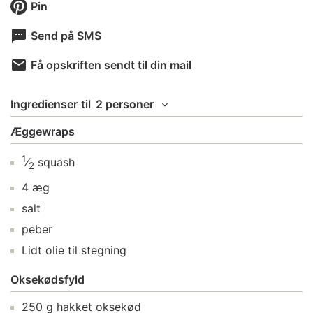
Pin
Send på SMS
Få opskriften sendt til din mail
Ingredienser
til
2 personer
Æggewraps
1
⁄
squash
2
4
æg
salt
peber
Lidt
olie
til stegning
Oksekødsfyld
250
g
hakket oksekød