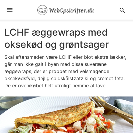
LCHF æggewraps med
oksekød og grøntsager
Skal aftensmaden være LCHF eller blot ekstra lækker,
går man ikke galt i byen med disse suveræne
æggewraps, der er proppet med velsmagende
oksekødsfyld, dejlig spidskålstzatziki og cremet feta.
De er ovenikøbet helt utroligt nemme at lave.