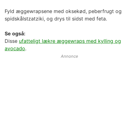
Fyld æggewrapsene med oksekød, peberfrugt og
spidskålstzatziki, og drys til sidst med feta.
Se også:
Disse
ufatteligt lækre æggewraps med kylling og
avocado
.
Annonce