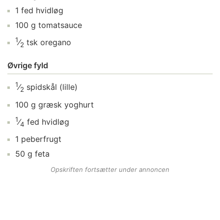
1
fed
hvidløg
100
g
tomatsauce
1
⁄
tsk
oregano
2
Øvrige fyld
1
⁄
spidskål
(lille)
2
100
g
græsk yoghurt
1
⁄
fed
hvidløg
4
1
peberfrugt
50
g
feta
Opskriften fortsætter under annoncen