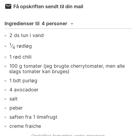
Få opskriften sendt til din mail
Ingredienser
til
4 personer
2
ds
tun i vand
1
⁄
rødløg
4
1
rød chili
100
g
tomater
(jeg brugte cherrytomater, men alle
slags tomater kan bruges)
1
bdt
purløg
4
avocadoer
salt
peber
saften fra
1
limefrugt
creme fraiche
Opskriften fortsætter under annoncen