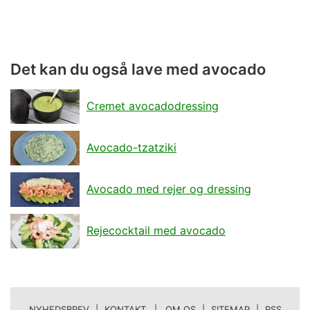
Det kan du også lave med avocado
Cremet avocadodressing
Avocado-tzatziki
Avocado med rejer og dressing
Rejecocktail med avocado
NYHEDSBREV
|
KONTAKT | OM OS
|
SITEMAP
|
RSS