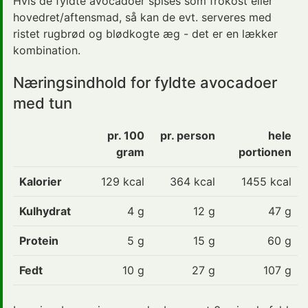
Hvis de fyldte avocadoer spises som frokost eller
hovedret/aftensmad, så kan de evt. serveres med
ristet rugbrød og blødkogte æg - det er en lækker
kombination.
Næringsindhold for fyldte avocadoer
med tun
pr. 100
pr. person
hele
gram
portionen
Kalorier
129
kcal
364 kcal
1455 kcal
Kulhydrat
4
g
12 g
47 g
Protein
5
g
15 g
60 g
Fedt
10
g
27 g
107 g