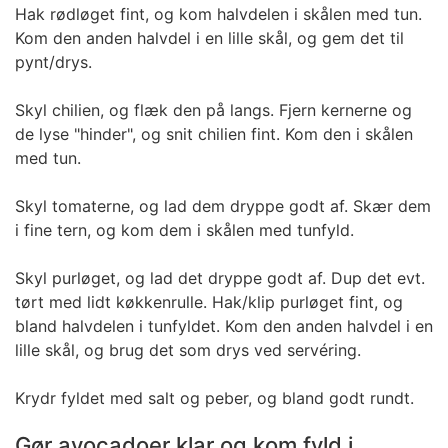
Hak rødløget fint, og kom halvdelen i skålen med tun.
Kom den anden halvdel i en lille skål, og gem det til
pynt/drys.
Skyl chilien, og flæk den på langs. Fjern kernerne og
de lyse "hinder", og snit chilien fint. Kom den i skålen
med tun.
Skyl tomaterne, og lad dem dryppe godt af. Skær dem
i fine tern, og kom dem i skålen med tunfyld.
Skyl purløget, og lad det dryppe godt af. Dup det evt.
tørt med lidt køkkenrulle. Hak/klip purløget fint, og
bland halvdelen i tunfyldet. Kom den anden halvdel i en
lille skål, og brug det som drys ved servéring.
Krydr fyldet med salt og peber, og bland godt rundt.
Gør avocadoer klar og kom fyld i