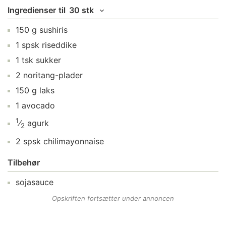
Ingredienser
til
30 stk
150
g
sushiris
1
spsk
riseddike
1
tsk
sukker
2
noritang-plader
150
g
laks
1
avocado
1
⁄
agurk
2
2
spsk
chilimayonnaise
Tilbehør
sojasauce
Opskriften fortsætter under annoncen