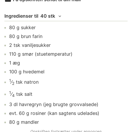
Ingredienser
til
40 stk
80
g
sukker
80
g
brun farin
2
tsk
vaniljesukker
110
g
smør
(stuetemperatur)
1
æg
100
g
hvedemel
1
⁄
tsk
natron
2
1
⁄
tsk
salt
4
3
dl
havregryn
(jeg brugte grovvalsede)
evt.
60
g
rosiner
(kan sagtens udelades)
80
g
mandler
Opskriften fortsætter under annoncen