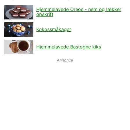
Hjemmelavede Oreos - nem og lækker
opskrift
Kokossmåkager
Hjemmelavede Bastogne kiks
Annonce