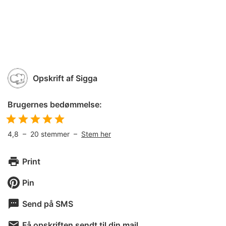
Opskrift af
Sigga
Brugernes bedømmelse:
4,8
–
20
stemmer –
Stem her
Print
Pin
Send på SMS
Få opskriften sendt til din mail