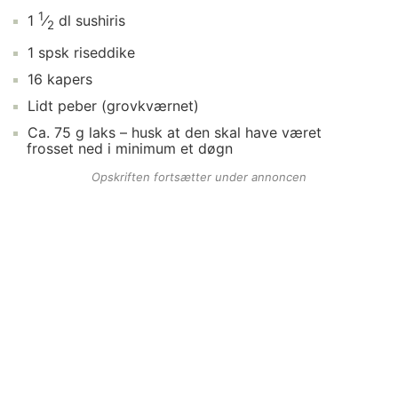
1
1
⁄
dl
sushiris
2
1
spsk
riseddike
16
kapers
Lidt
peber
(grovkværnet)
Ca.
75
g
laks
– husk at den skal have været
frosset ned i minimum et døgn
Opskriften fortsætter under annoncen