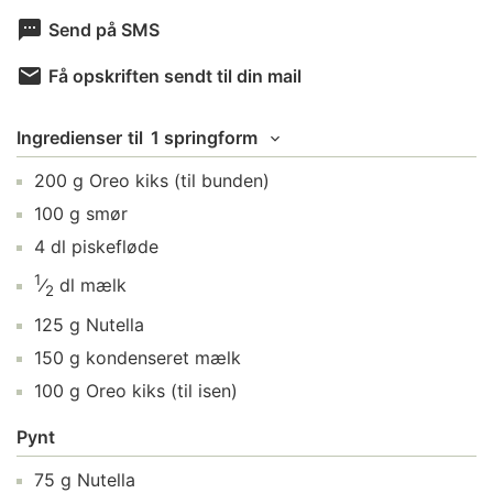
Send på SMS
Få opskriften sendt til din mail
Ingredienser
til
1 springform
200
g
Oreo kiks
(til bunden)
100
g
smør
4
dl
piskefløde
1
⁄
dl
mælk
2
125
g
Nutella
150
g
kondenseret mælk
100
g
Oreo kiks
(til isen)
Pynt
75
g
Nutella