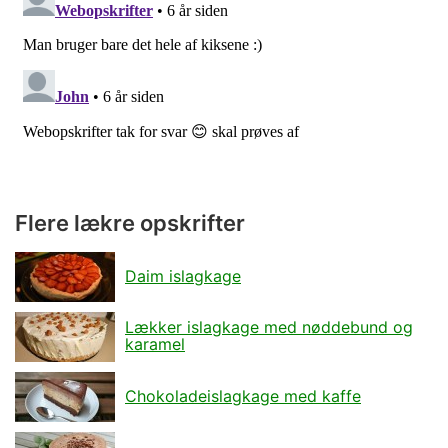
Flere lækre opskrifter
Daim islagkage
Lækker islagkage med nøddebund og
karamel
Chokoladeislagkage med kaffe