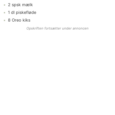
2
spsk
mælk
1
dl
piskefløde
8
Oreo kiks
Opskriften fortsætter under annoncen