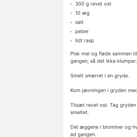
300
g
revet ost
10
æg
salt
peber
lidt
rasp
Pisk mel og fløde sammen til 
gangen, så det ikke klumper.
Smelt smørret i en gryde.
Kom jævningen i gryden med
Tilsæt revet ost. Tag gryde
smeltet.
Del æggene i blommer og hv
ad gangen.