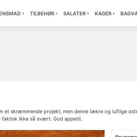
ENSMAD
TILBEHØR
SALATER
KAGER
BAGV
om et skræmmende projekt, men denne lækre og luftige oste
r faktisk ikke så svært. God appetit.