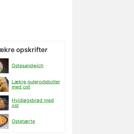
lækre opskrifter
Ostesandwich
Lækre gulerodsboller
med ost
Hvidløgsbrød med
ost
Ostetærte