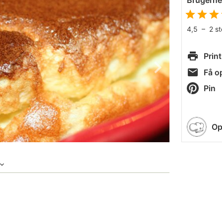
Brugern
4,5
–
2
s
Print
Få op
Pin
Op