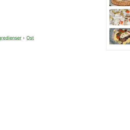
gredienser
›
Ost