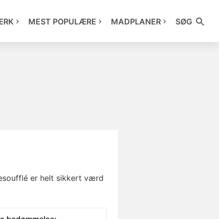
ÆRK
MEST POPULÆRE
MADPLANER
SØG
soufflé er helt sikkert værd