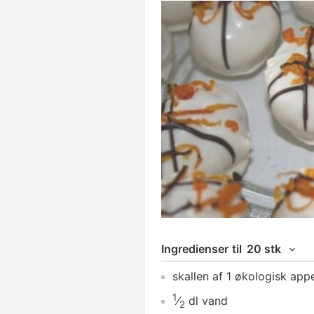
Ingredienser
til
20 stk
skallen af
1
økologisk appe
1
⁄
dl
vand
2