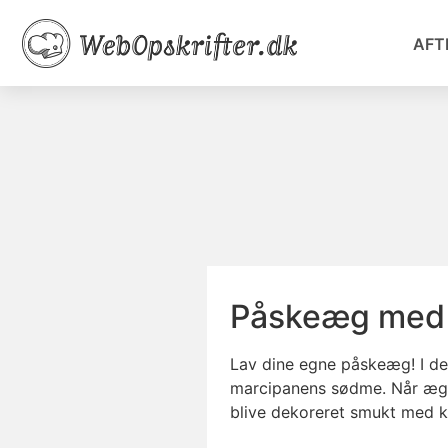
AFT
Påskeæg med 
Lav dine egne påskeæg! I den
marcipanens sødme. Når ægge
blive dekoreret smukt med k