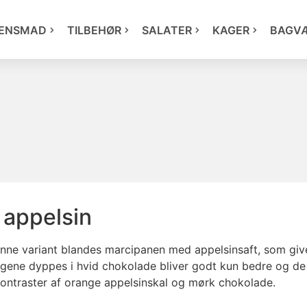
ENSMAD
TILBEHØR
SALATER
KAGER
BAGV
appelsin
ne variant blandes marcipanen med appelsinsaft, som giver 
ne dyppes i hvid chokolade bliver godt kun bedre og de n
ontraster af orange appelsinskal og mørk chokolade.