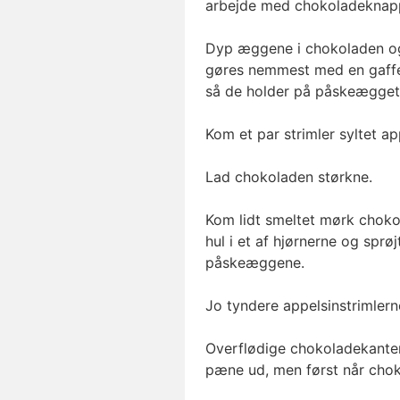
arbejde med chokoladeknap
Dyp æggene i chokoladen og
gøres nemmest med en gaffel
så de holder på påskeægget
Kom et par strimler syltet a
Lad chokoladen størkne.
Kom lidt smeltet mørk chokol
hul i et af hjørnerne og sprø
påskeæggene.
Jo tyndere appelsinstrimlerne
Overflødige chokoladekante
pæne ud, men først når choko