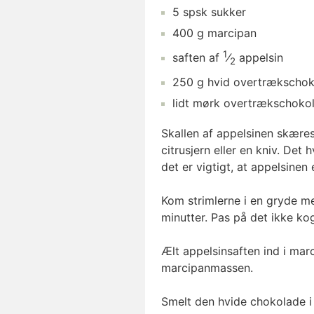
5
spsk
sukker
400
g
marcipan
1
saften af
⁄
appelsin
2
250
g
hvid overtrækscho
lidt
mørk overtrækschoko
Skallen af appelsinen skæres
citrusjern eller en kniv. De
det er vigtigt, at appelsinen 
Kom strimlerne i en gryde m
minutter. Pas på det ikke kog
Ælt appelsinsaften ind i ma
marcipanmassen.
Smelt den hvide chokolade i