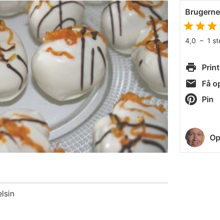
Brugern
4,0
–
1
s
Print
Få op
Pin
Op
lsin