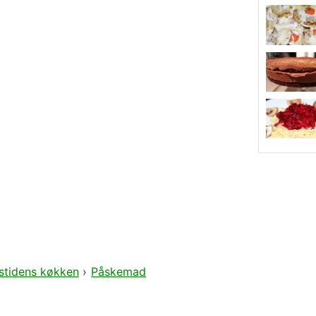
stidens køkken
›
Påskemad