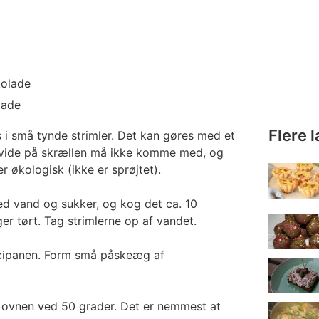
kolade
lade
Flere 
 i små tynde strimler. Det kan gøres med et
t hvide på skrællen må ikke komme med, og
er økologisk (ikke er sprøjtet).
ed vand og sukker, og kog det ca. 10
er tørt. Tag strimlerne op af vandet.
rcipanen. Form små påskeæg af
 ovnen ved 50 grader. Det er nemmest at