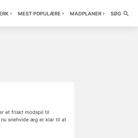
ÆRK
MEST POPULÆRE
MADPLANER
SØG
et friskt modspil til
u snehvide æg er klar til at