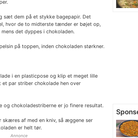
per.
 sæt dem på et stykke bagepapir. Det
, hvor de to midterste tænder er bøjet op,
 mens det dyppes i chokoladen.
ppelsin på toppen, inden chokoladen størkner.
ade i en plasticpose og klip et meget lille
jt et par striber chokolade hen over
 og chokoladestriberne er jo finere resultat.
r skæres af med en kniv, så æggene ser
laden er helt tør.
Annonce