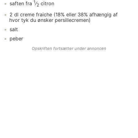
1
saften fra
⁄
citron
2
2
dl
creme fraiche
(18% eller 38% afhængig af
hvor tyk du ønsker persillecremen)
salt
peber
Opskriften fortsætter under annoncen