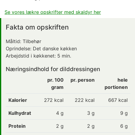
Se vores lækre opskrifter med skaldyr her
Fakta om opskriften
Måltid:
Tilbehør
Oprindelse:
Det danske køkken
Arbejdstid i køkkenet:
5 min.
Næringsindhold for dilddressingen
pr. 100
pr. person
hele
gram
portionen
Kalorier
272
kcal
222 kcal
667 kcal
Kulhydrat
4
g
3 g
9 g
Protein
2
g
2 g
6 g