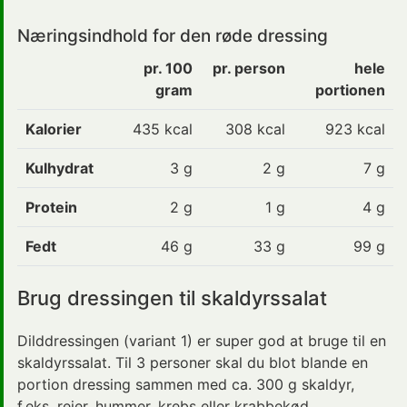
Næringsindhold for den røde dressing
pr. 100
pr. person
hele
gram
portionen
Kalorier
435
kcal
308 kcal
923 kcal
Kulhydrat
3
g
2 g
7 g
Protein
2
g
1 g
4 g
Fedt
46
g
33 g
99 g
Brug dressingen til skaldyrssalat
Dilddressingen (variant 1) er super god at bruge til en
skaldyrssalat. Til 3 personer skal du blot blande en
portion dressing sammen med ca. 300 g skaldyr,
f.eks. rejer, hummer, krebs eller krabbekød.