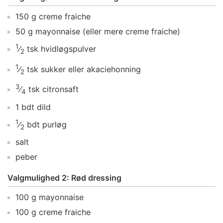
150
g
creme fraiche
50
g
mayonnaise
(eller mere creme fraiche)
1
⁄
tsk
hvidløgspulver
2
1
⁄
tsk
sukker
eller akaciehonning
2
3
⁄
tsk
citronsaft
4
1
bdt
dild
1
⁄
bdt
purløg
2
salt
peber
Valgmulighed 2: Rød dressing
100
g
mayonnaise
100
g
creme fraiche