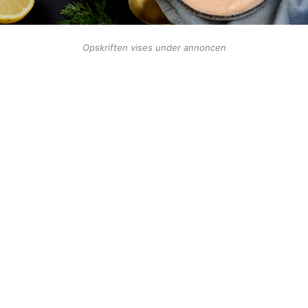
Opskriften vises under annoncen