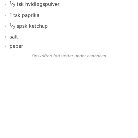
1
⁄
tsk
hvidløgspulver
2
1
tsk
paprika
1
⁄
spsk
ketchup
2
salt
peber
Opskriften fortsætter under annoncen