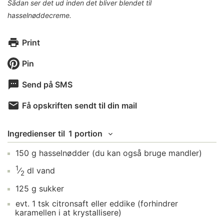
Sådan ser det ud inden det bliver blendet til
hasselnøddecreme.
Print
Pin
Send på SMS
Få opskriften sendt til din mail
Ingredienser
til
1 portion
150
g
hasselnødder
(du kan også bruge mandler)
1
⁄
dl
vand
2
125
g
sukker
evt.
1
tsk
citronsaft
eller eddike (forhindrer
karamellen i at krystallisere)