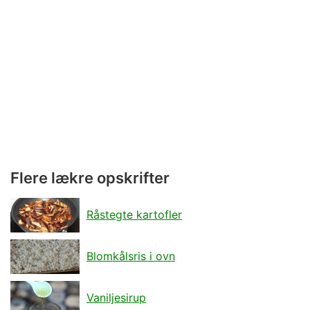
Flere lækre opskrifter
Råstegte kartofler
Blomkålsris i ovn
Vaniljesirup