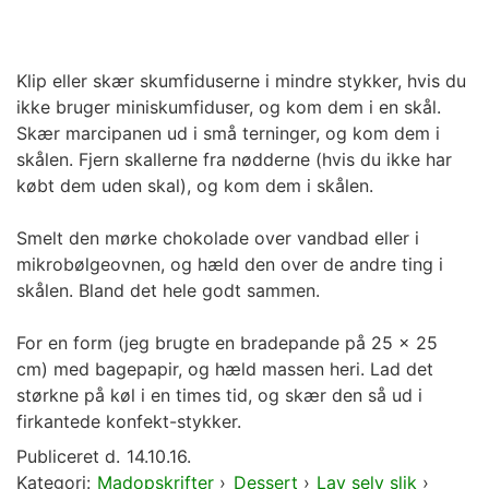
Klip eller skær skumfiduserne i mindre stykker, hvis du
ikke bruger miniskumfiduser, og kom dem i en skål.
Skær marcipanen ud i små terninger, og kom dem i
skålen. Fjern skallerne fra nødderne (hvis du ikke har
købt dem uden skal), og kom dem i skålen.
Smelt den mørke chokolade over vandbad eller i
mikrobølgeovnen, og hæld den over de andre ting i
skålen. Bland det hele godt sammen.
For en form (jeg brugte en bradepande på 25 x 25
cm) med bagepapir, og hæld massen heri. Lad det
størkne på køl i en times tid, og skær den så ud i
firkantede konfekt-stykker.
Publiceret d.
14.10.16.
Kategori:
Madopskrifter
›
Dessert
›
Lav selv slik
›