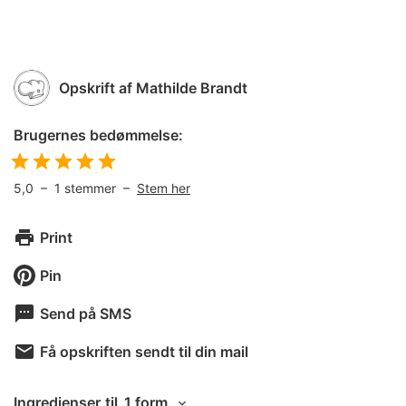
Opskrift af
Mathilde Brandt
Brugernes bedømmelse:
5,0
–
1
stemmer –
Stem her
Print
Pin
Send på SMS
Få opskriften sendt til din mail
Ingredienser
til
1 form