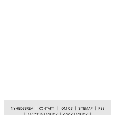
NYHEDSBREV
|
KONTAKT | OM OS
|
SITEMAP
|
RSS
|
PRIVATLIVSPOLITIK
|
COOKIEPOLITIK
|