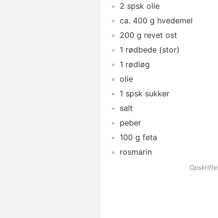
2
spsk
olie
ca.
400
g
hvedemel
200
g
revet ost
1
rødbede
(stor)
1
rødløg
olie
1
spsk
sukker
salt
peber
100
g
feta
rosmarin
Opskrift