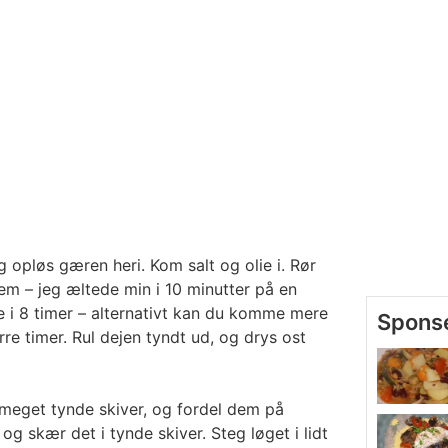
g opløs gæren heri. Kom salt og olie i. Rør
em – jeg æltede min i 10 minutter på en
 i 8 timer – alternativt kan du komme mere
re timer. Rul dejen tyndt ud, og drys ost
meget tynde skiver, og fordel dem på
g skær det i tynde skiver. Steg løget i lidt