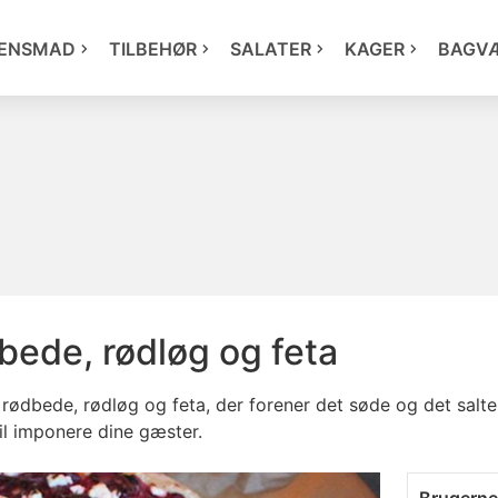
ENSMAD
TILBEHØR
SALATER
KAGER
BAGV
bede, rødløg og feta
dbede, rødløg og feta, der forener det søde og det salte.
vil imponere dine gæster.