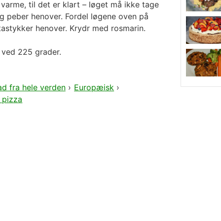
arme, til det er klart – løget må ikke tage
t og peber henover. Fordel løgene oven på
tastykker henover. Krydr med rosmarin.
 ved 225 grader.
d fra hele verden
›
Europæisk
›
 pizza