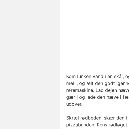
Kom lunken vand i en skål, o
mel i, og ælt den godt igenn
røremaskine. Lad dejen hæve
gær i og lade den hæve i fær
udover.
Skræl rødbeden, skær den i 
pizzabunden. Rens rødløget, o