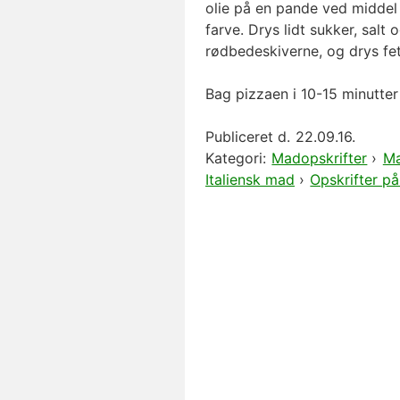
olie på en pande ved middel v
farve. Drys lidt sukker, sal
rødbedeskiverne, og drys fe
Bag pizzaen i 10-15 minutter
Publiceret d.
22.09.16.
Kategori:
Madopskrifter
›
Ma
Italiensk mad
›
Opskrifter på