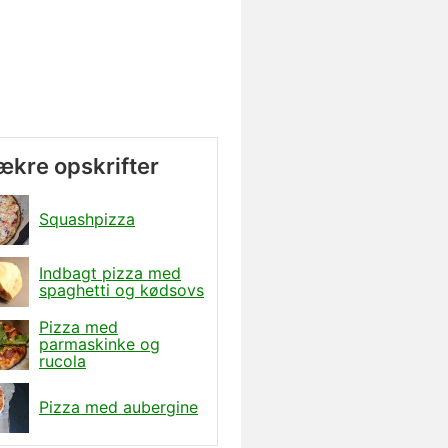
lækre opskrifter
Squashpizza
Indbagt pizza med
spaghetti og kødsovs
Pizza med
parmaskinke og
rucola
Pizza med aubergine