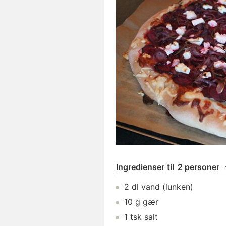
Ingredienser
til
2 personer
2
dl
vand
(lunken)
10
g
gær
1
tsk
salt