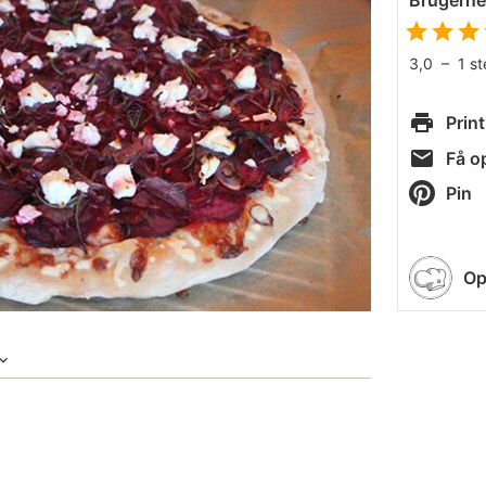
Brugern
3,0
–
1
s
Print
Få op
Pin
Op