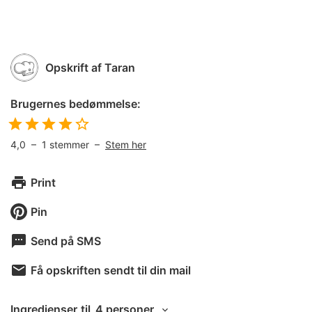
Opskrift af
Taran
Brugernes bedømmelse:
4,0
–
1
stemmer –
Stem her
Print
Pin
Send på SMS
Få opskriften sendt til din mail
Ingredienser
til
4 personer