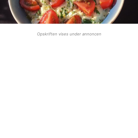
Opskriften vises under annoncen