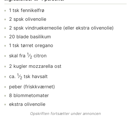
1
tsk
fennikelfrø
2
spsk
olivenolie
2
spsk
vindruekerneolie
(eller ekstra olivenolie)
20
blade
basilikum
1
tsk
tørret oregano
1
skal fra
⁄
citron
2
2
kugler
mozzarella ost
1
ca.
⁄
tsk
havsalt
2
peber
(friskkværnet)
8
blommetomater
ekstra
olivenolie
Opskriften fortsætter under annoncen