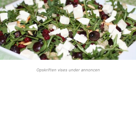
Opskriften vises under annoncen