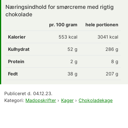
Næringsindhold for smørcreme med rigtig
chokolade
pr. 100 gram
hele portionen
Kalorier
553 kcal
3041 kcal
Kulhydrat
52 g
286 g
Protein
2 g
8 g
Fedt
38 g
207 g
Publiceret d.
04.12.23.
Kategori:
Madopskrifter
›
Kager
›
Chokoladekage