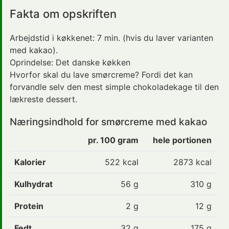
Fakta om opskriften
Arbejdstid i køkkenet:
7 min.
(hvis du laver varianten
med kakao).
Oprindelse:
Det danske køkken
Hvorfor skal du lave smørcreme? Fordi det kan
forvandle selv den mest simple chokoladekage til den
lækreste
dessert
.
Næringsindhold for smørcreme med kakao
pr. 100 gram
hele portionen
Kalorier
522
kcal
2873 kcal
Kulhydrat
56
g
310 g
Protein
2
g
12 g
Fedt
32
g
175 g