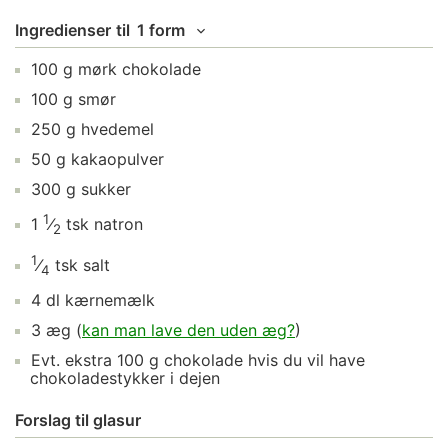
Ingredienser
til
1 form
100
g
mørk chokolade
100
g
smør
250
g
hvedemel
50
g
kakaopulver
300
g
sukker
1
1
⁄
tsk
natron
2
1
⁄
tsk
salt
4
4
dl
kærnemælk
3
æg
(
kan man lave den uden æg?
)
Evt. ekstra
100
g
chokolade
hvis du vil have
chokoladestykker i dejen
Forslag til glasur