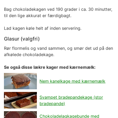
Bag chokoladekagen ved 190 grader i ca. 30 minutter,
til den lige akkurat er færdigbagt.
Lad kagen køle helt af inden servering.
Glasur (valgfri)
Rør flormelis og vand sammen, og smør det ud på den
afkølede chokoladekage.
Se også disse lækre kager med kærnemælk:
Nem kanelkage med kærnemælk
Svampet bradepandekage (stor
bradepande)
Chokoladelagkagebunde med