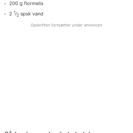
200
g
flormelis
1
2
⁄
spsk
vand
2
Opskriften fortsætter under annoncen