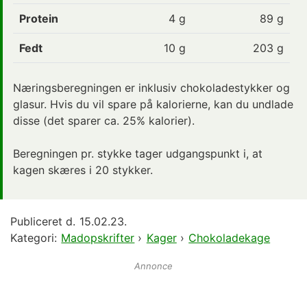
Protein
4
g
89 g
Fedt
10
g
203 g
Næringsberegningen er inklusiv chokoladestykker og
glasur. Hvis du vil spare på kalorierne, kan du undlade
disse (det sparer ca. 25% kalorier).
Beregningen pr. stykke tager udgangspunkt i, at
kagen skæres i 20 stykker.
Publiceret d.
15.02.23.
Kategori:
Madopskrifter
›
Kager
›
Chokoladekage
Annonce