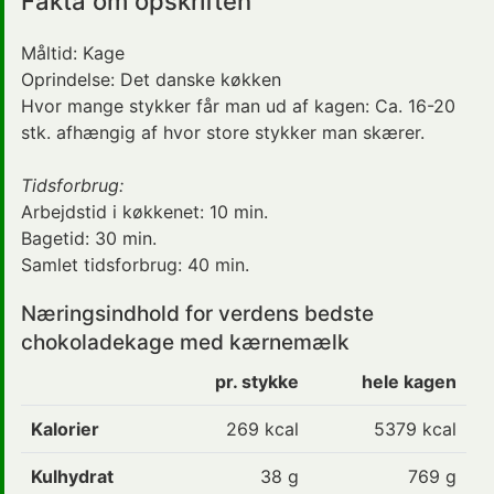
Fakta om opskriften
Måltid:
Kage
Oprindelse:
Det danske køkken
Hvor mange stykker får man ud af kagen: Ca. 16-20
stk. afhængig af hvor store stykker man skærer.
Tidsforbrug:
Arbejdstid i køkkenet:
10 min.
Bagetid:
30 min.
Samlet tidsforbrug:
40 min.
Næringsindhold for verdens bedste
chokoladekage med kærnemælk
pr. stykke
hele kagen
Kalorier
269
kcal
5379 kcal
Kulhydrat
38
g
769 g