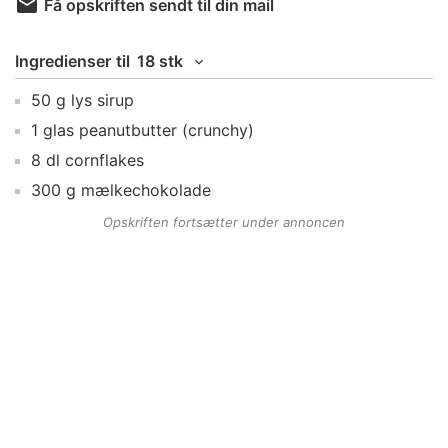
Få opskriften sendt til din mail
Ingredienser
til
18 stk
50
g
lys sirup
1
glas
peanutbutter
(crunchy)
8
dl
cornflakes
300
g
mælkechokolade
Opskriften fortsætter under annoncen