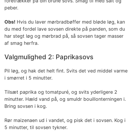
foretrækker på din brune sovs. Smag til med salt og
peber.
Obs!
Hvis du laver mørbradbøffer med bløde løg, kan
du med fordel lave sovsen direkte på panden, som du
har stegt løg og mørbrad på, så sovsen tager masser
af smag herfra.
Valgmulighed 2: Paprikasovs
Pil løg, og hak det helt fint. Svits det ved middel varme
i smørret i 5 minutter.
Tilsæt paprika og tomatpuré, og svits yderligere 2
minutter. Hæld vand på, og smuldr bouillonterningen i.
Bring sovsen i kog.
Rør maizenaen ud i vandet, og pisk det i sovsen. Kog i
5 minutter, til sovsen tykner.