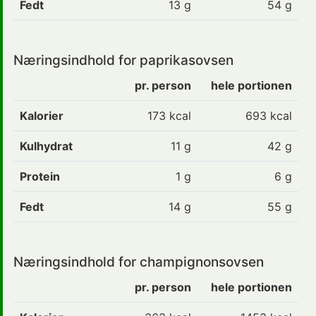
Fedt
13
g
54 g
Næringsindhold for paprikasovsen
pr. person
hele portionen
Kalorier
173 kcal
693 kcal
Kulhydrat
11 g
42 g
Protein
1 g
6 g
Fedt
14 g
55 g
Næringsindhold for champignonsovsen
pr. person
hele portionen