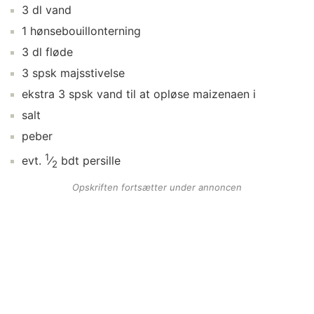
3
dl
vand
1
hønsebouillonterning
3
dl
fløde
3
spsk
majsstivelse
ekstra
3
spsk
vand
til at opløse maizenaen i
salt
peber
1
evt.
⁄
bdt
persille
2
Opskriften fortsætter under annoncen