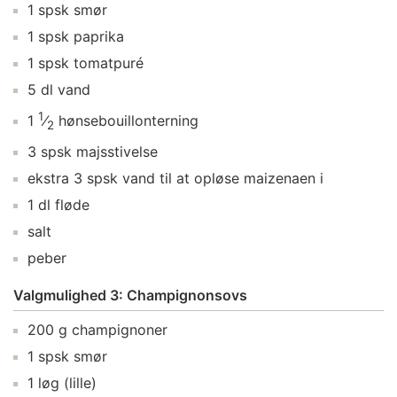
1
spsk
smør
1
spsk
paprika
1
spsk
tomatpuré
5
dl
vand
1
1
⁄
hønsebouillonterning
2
3
spsk
majsstivelse
ekstra
3
spsk
vand
til at opløse maizenaen i
1
dl
fløde
salt
peber
Valgmulighed 3: Champignonsovs
200
g
champignoner
1
spsk
smør
1
løg
(lille)