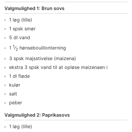
Valgmulighed 1: Brun sovs
1
løg
(lille)
1
spsk
smør
5
dl
vand
1
1
⁄
hønsebouillonterning
2
3
spsk
majsstivelse
(maizena)
ekstra
3
spsk
vand
til at opløse maizenaen i
1
dl
fløde
kulør
salt
peber
Valgmulighed 2: Paprikasovs
1
løg
(lille)