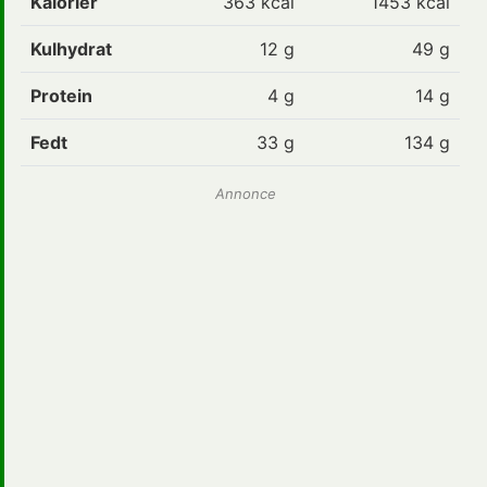
Kalorier
363 kcal
1453 kcal
Kulhydrat
12 g
49 g
Protein
4 g
14 g
Fedt
33 g
134 g
Annonce