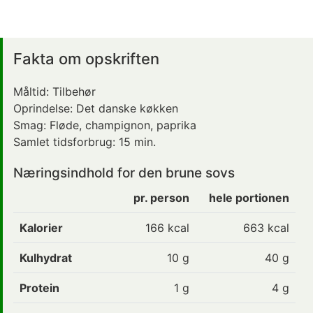
Fakta om opskriften
Måltid:
Tilbehør
Oprindelse:
Det danske køkken
Smag:
Fløde, champignon, paprika
Samlet tidsforbrug:
15 min.
Næringsindhold for den brune sovs
pr. person
hele portionen
Kalorier
166
kcal
663 kcal
Kulhydrat
10
g
40 g
Protein
1
g
4 g