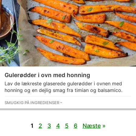
Gulerødder i ovn med honning
Lav de lækreste glaserede gulerødder i ovnen med
honning og en dejlig smag fra timian og balsamico.
SMUGKIG PÅ INGREDIENSER
1
2
3
4
5
6
Næste
»