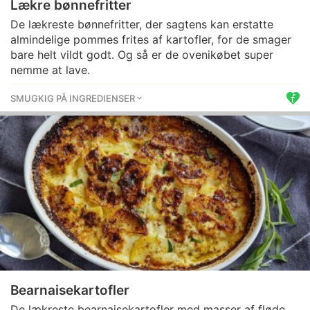
Lækre bønnefritter
De lækreste bønnefritter, der sagtens kan erstatte
almindelige pommes frites af kartofler, for de smager
bare helt vildt godt. Og så er de ovenikøbet super
nemme at lave.
SMUGKIG PÅ INGREDIENSER
Bearnaisekartofler
De lækreste bearnaisekartofler med masser af fløde,