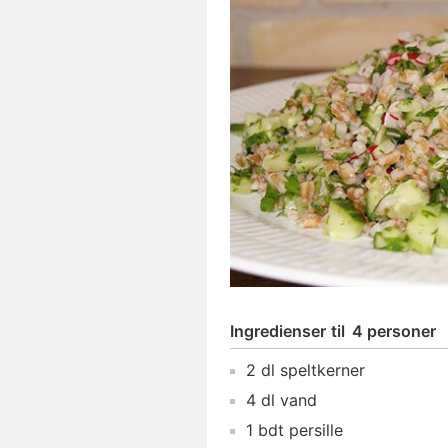
Ingredienser
til
4 personer
2
dl
speltkerner
4
dl
vand
1
bdt
persille