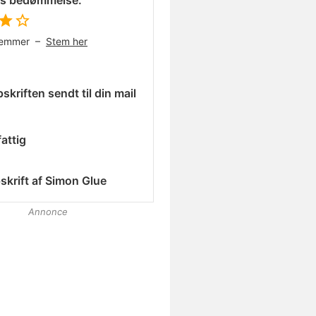
es bedømmelse:
temmer –
Stem her
skriften sendt til din mail
attig
skrift af
Simon Glue
Annonce