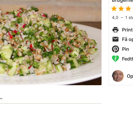
Brugern
4,0
–
1
s
Print
Få op
Pin
Fedtf
Op