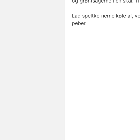
og grøntsagerne i en skål. Ti
Lad speltkernerne køle af, v
peber.