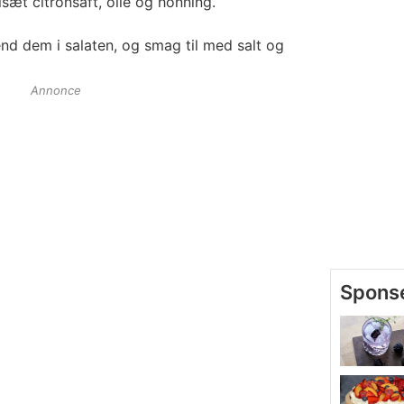
lsæt citronsaft, olie og honning.
end dem i salaten, og smag til med salt og
Annonce