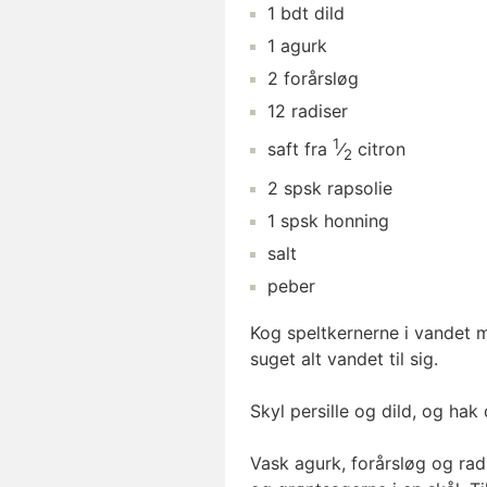
1
bdt
dild
1
agurk
2
forårsløg
12
radiser
1
saft fra
⁄
citron
2
2
spsk
rapsolie
1
spsk
honning
salt
peber
Kog speltkernerne i vandet me
suget alt vandet til sig.
Skyl persille og dild, og hak d
Vask agurk, forårsløg og rad