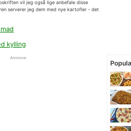
pskriften vil jeg også lige anbefale disse
en serverer jeg dem med nye kartofler - det
smad
d kylling
Annonce
Popul