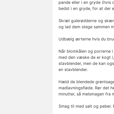
pande eller i en gryde (hvis 
bedst i en gryde, for at der 
Skræl gulerødderne og skær
og lad dem stege sammen me
Udbælg ærterne hvis du bruge
Når blomkålen og porrerne i
med den væske de er kogt i, 
stavblender, men de kan også
en stavblender.
Hæld de blendede grøntsage
madlavningsfløde. Rør det h
minutter, så melsmagen fra
Smag til med salt og peber. R