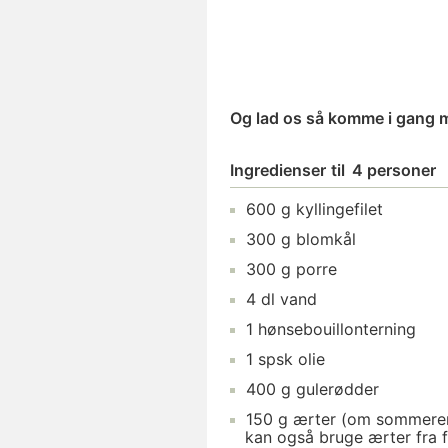
Og lad os så komme i gang
Ingredienser
til
4 personer
600
g
kyllingefilet
300
g
blomkål
300
g
porre
4
dl
vand
1
hønsebouillonterning
1
spsk
olie
400
g
gulerødder
150
g
ærter
(om sommeren 
kan også bruge ærter fra f