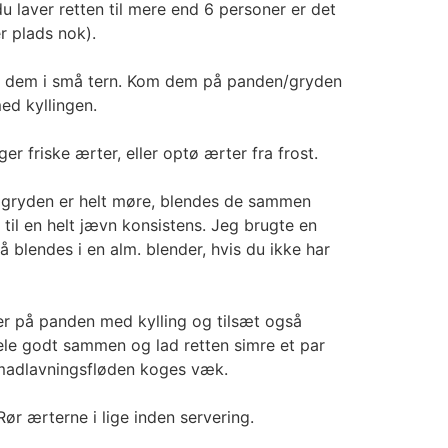
du laver retten til mere end 6 personer er det
er plads nok).
 dem i små tern. Kom dem på panden/gryden
d kyllingen.
r friske ærter, eller optø ærter fra frost.
 gryden er helt møre, blendes de sammen
til en helt jævn konsistens. Jeg brugte en
 blendes i en alm. blender, hvis du ikke har
r på panden med kylling og tilsæt også
ele godt sammen og lad retten simre et par
 madlavningsfløden koges væk.
ør ærterne i lige inden servering.