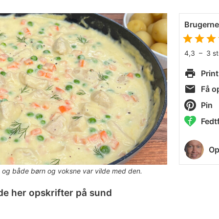
Brugern
4,3
–
3
s
Print
Få op
Pin
Fedtf
Op
ien og både børn og voksne var vilde med den.
de her opskrifter på sund