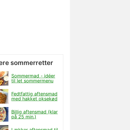
ære sommerretter
Sommermad - idéer
til let sommermenu
Fedtfattig aftensmad
med hakket oksekød
Billig aftensmad (klar
på 25 min.)
Lækker aftensmad til