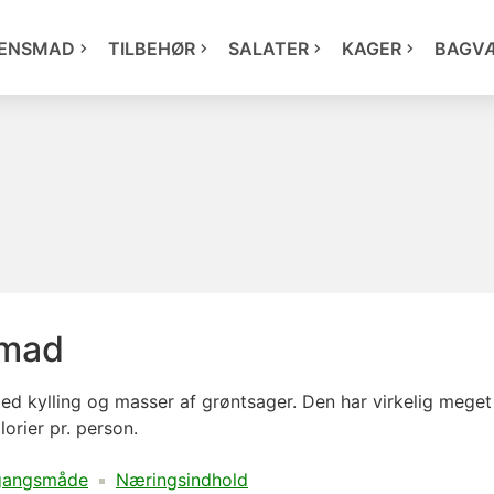
ENSMAD
TILBEHØR
SALATER
KAGER
BAGV
mad
kylling og masser af grøntsager. Den har virkelig meget
orier pr. person.
gangsmåde
Næringsindhold