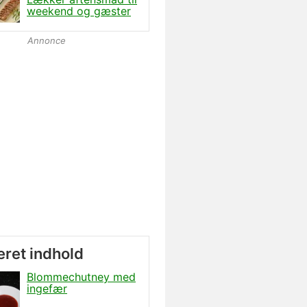
weekend og gæster
Annonce