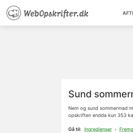
AFT
Sund sommer
Nem og
sund
sommermad med 
opskriften endda kun 353 kal
Gå til:
Ingredienser
Frem