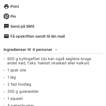
Print
Pin
Send på SMS
Få opskriften sendt til din mail
Ingredienser
til
4 personer
600
g
kyllingefilet
(du kan også sagtens bruge
andet kød, f.eks. hakket oksekød eller kalkun)
1
spsk
olie
1
løg
2
fed
hvidløg
200
g
gulerødder
1
squash
4
peberfrugter