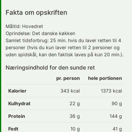
Fakta om opskriften
Måltid:
Hovedret
Oprindelse:
Det danske køkken
Samlet tidsforbrug:
25 min.
hvis du laver retten til 4
personer (hvis du kun laver retten til 2 personer og
uden spidskål, kan den faktisk laves på kun 20 min.).
Næringsindhold for den sunde ret
pr. person
hele portionen
Kalorier
343
kcal
1373 kcal
Kulhydrat
22
g
90 g
Protein
36
g
144 g
Fedt
10
g
41 g