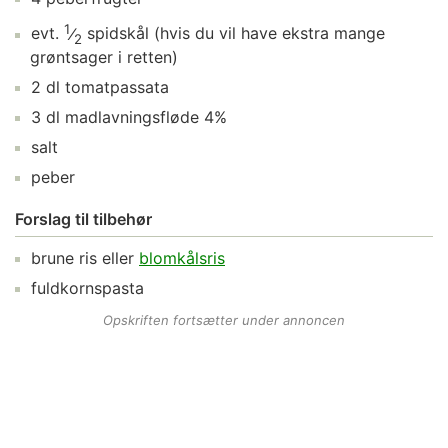
1
evt.
⁄
spidskål
(hvis du vil have ekstra mange
2
grøntsager i retten)
2
dl
tomatpassata
3
dl
madlavningsfløde 4%
salt
peber
Forslag til tilbehør
brune ris
eller
blomkålsris
fuldkornspasta
Opskriften fortsætter under annoncen