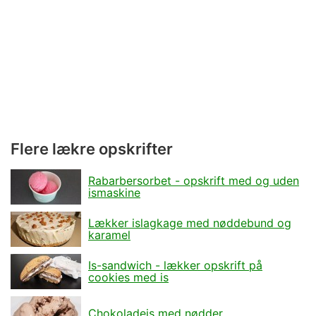
Flere lækre opskrifter
Rabarbersorbet - opskrift med og uden
ismaskine
Lækker islagkage med nøddebund og
karamel
Is-sandwich - lækker opskrift på
cookies med is
Chokoladeis med nødder