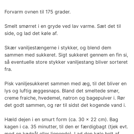
Forvarm ovnen til 175 grader.
Smelt smørret i en gryde ved lav varme. Sæt det til
side, og lad det køle af.
Skær vaniljestængerne i stykker, og blend dem
sammen med sukkeret. Sigt sukkeret gennem en fin si,
så eventuelle store stykker vaniljestang bliver sorteret
fra.
Pisk vaniljesukkeret sammen med æg, til det bliver en
lys og luftig æggesnaps. Bland det smeltede smør,
creme fraiche, hvedemel, natron og bagepulver i. Rør
det godt sammen, og rør til sidst det kogende vand i.
Hæld dejen i en smurt form (ca. 30 x 22 cm). Bag
kagen i ca. 35 minutter, til den er færdigbagt (tjek evt.
med en kødnål eller lignende). Lad den køle helt af.