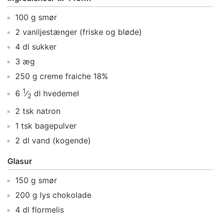
100
g
smør
2
vaniljestænger
(friske og bløde)
4
dl
sukker
3
æg
250
g
creme fraiche 18%
1
6
⁄
dl
hvedemel
2
2
tsk
natron
1
tsk
bagepulver
2
dl
vand
(kogende)
Glasur
150
g
smør
200
g
lys chokolade
4
dl
flormelis