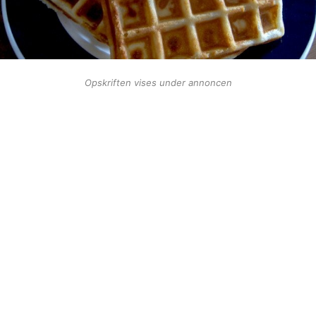
Opskriften vises under annoncen