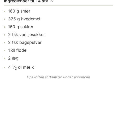
Ingredienser
til
14 stk
160
g
smør
325
g
hvedemel
160
g
sukker
2
tsk
vaniljesukker
2
tsk
bagepulver
1
dl
fløde
2
æg
1
4
⁄
dl
mælk
2
Opskriften fortsætter under annoncen