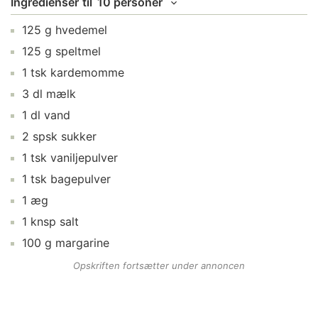
Ingredienser
til
10 personer
125
g
hvedemel
125
g
speltmel
1
tsk
kardemomme
3
dl
mælk
1
dl
vand
2
spsk
sukker
1
tsk
vaniljepulver
1
tsk
bagepulver
1
æg
1
knsp
salt
100
g
margarine
Opskriften fortsætter under annoncen