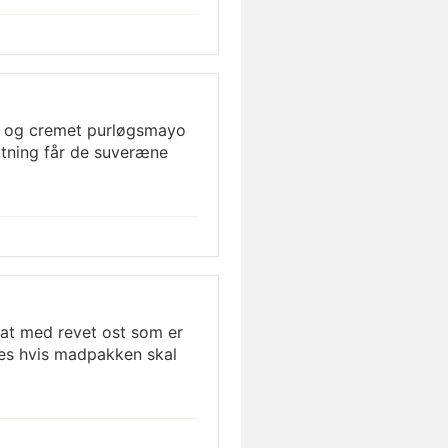
f og cremet purløgsmayo
utning får de suveræne
lat med revet ost som er
ges hvis madpakken skal