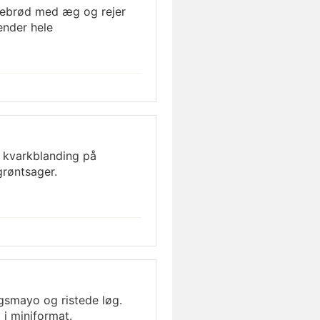
rebrød med æg og rejer
ender hele
 kvarkblanding på
grøntsager.
gsmayo og ristede løg.
i miniformat.