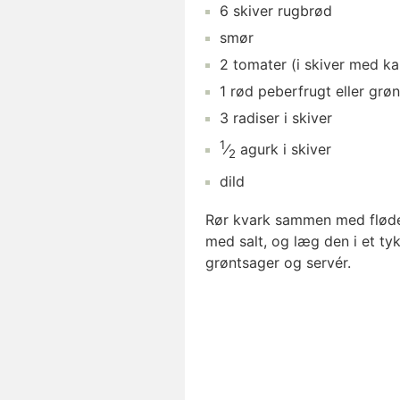
6
skiver
rugbrød
smør
2
tomater
(i skiver med kar
1
rød peberfrugt
eller grø
3
radiser
i skiver
1
⁄
agurk
i skiver
2
dild
Rør kvark sammen med fløde, 
med salt, og læg den i et ty
grøntsager og servér.