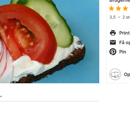
Brugern
3,5
–
2
s
Print
Få op
Pin
Op