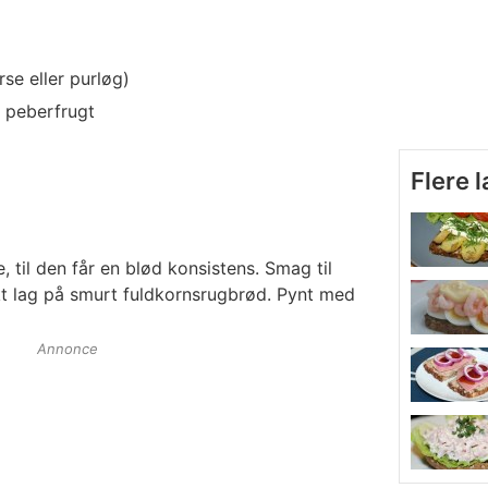
se eller purløg)
n peberfrugt
Flere 
til den får en blød konsistens. Smag til
kt lag på smurt fuldkornsrugbrød. Pynt med
Annonce