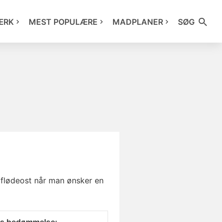
ÆRK
MEST POPULÆRE
MADPLANER
SØG
l flødeost når man ønsker en