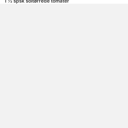
1 ½ spsk soltørrede tomater
1 ½ dl tomatpassata
50 g koncentreret tomatpuré
150 g majs
KRYDDERIER
¼ tsk cayennepeber
1 tsk oregano
1 ½ tsk spidskommen
1 ¾ ps tacokrydderi (ca. 70 g)
Salt
Peber
DIVERSE
¾ l hønsebouillon
5 spsk olie