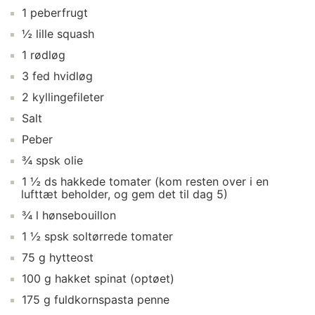
1 peberfrugt
½ lille squash
1 rødløg
3 fed hvidløg
2 kyllingefileter
Salt
Peber
¾ spsk olie
1 ½ ds hakkede tomater (kom resten over i en
lufttæt beholder, og gem det til dag 5)
¾ l hønsebouillon
1 ½ spsk soltørrede tomater
75 g hytteost
100 g hakket spinat (optøet)
175 g fuldkornspasta penne