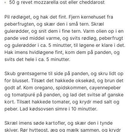
50 g revet mozzarella ost eller cheddarost
Pil rødløget, og hak det fint. Fjern kernehuset fra
peberfrugten, og skær den i små tern. Skræl
gulerødder, og snit dem i fine tern. Varm olien op i en
pande ved middel varme, og svits rødløg, peberfrugt
og gulerødder i ca. 5 minutter, til løgene er klare i det.
Hak imens hvidløgene fint, kom dem på panden, og
svits det hele i ca. 5 minutter.
Skub grøntsagerne til side på panden, og skru lidt op
for blusset. Tilsæt det hakkede oksekød, og brun det
godt af. Kom oregano, spidskommen, cayennepeber
og tomatpuré på panden, og lad det svitse af ganske
kort. Tilsæt hakkede tomater, og krydr med salt og
peber. Lad kødsovsen simre i 10 minutter.
Skræl imens søde kartofler, og skær den i tynde
skiver. Rør hytteost, æg og mælk sammen, og krydr