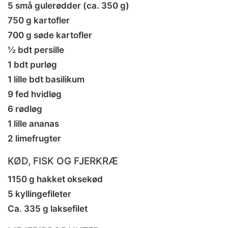
5 små gulerødder (ca. 350 g)
750 g kartofler
700 g søde kartofler
½ bdt persille
1 bdt purløg
1 lille bdt basilikum
9 fed hvidløg
6 rødløg
1 lille ananas
2 limefrugter
KØD, FISK OG FJERKRÆ
1150 g hakket oksekød
5 kyllingefileter
Ca. 335 g laksefilet