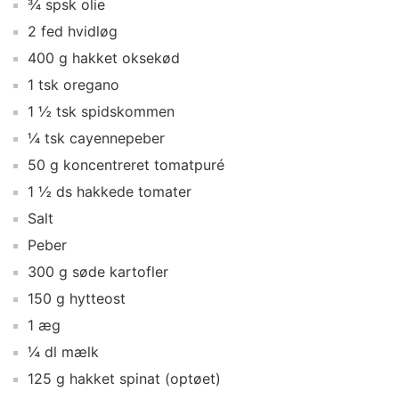
¾ spsk olie
2 fed hvidløg
400 g hakket oksekød
1 tsk oregano
1 ½ tsk spidskommen
¼ tsk cayennepeber
50 g koncentreret tomatpuré
1 ½ ds hakkede tomater
Salt
Peber
300 g søde kartofler
150 g hytteost
1 æg
¼ dl mælk
125 g hakket spinat (optøet)