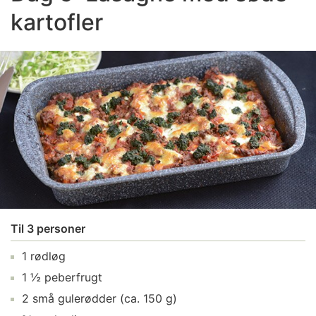
kartofler
Til 3 personer
1 rødløg
1 ½ peberfrugt
2 små gulerødder (ca. 150 g)