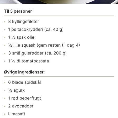
Til 3 personer
3 kyllingefileter
1 ps tacokrydderi (ca. 40 g)
1 ½ spsk olie
½ lille squash (gem resten til dag 4)
3 små gulerødder (ca. 200 g)
1 ½ dl tomatpassata
Øvrige ingredienser:
6 blade spidskål
½ agurk
1 rød peberfrugt
2 avocadoer
Limesaft