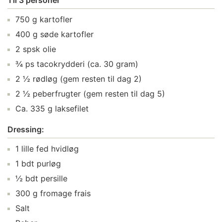
Til 3 personer
750 g kartofler
400 g søde kartofler
2 spsk olie
¾ ps tacokrydderi (ca. 30 gram)
2 ½ rødløg (gem resten til dag 2)
2 ½ peberfrugter (gem resten til dag 5)
Ca. 335 g laksefilet
Dressing:
1 lille fed hvidløg
1 bdt purløg
½ bdt persille
300 g fromage frais
Salt