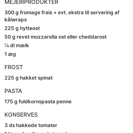
MEJERIPRODUKTER
300 g fromage frais + evt. ekstra til servering af
kålwraps
225 g hytteost
50 g revet mozzarella ost eller cheddarost
¼ dl mælk
1 æg
FROST
225 g hakket spinat
PASTA
175 g fuldkornspasta penne
KONSERVES
3 ds hakkede tomater