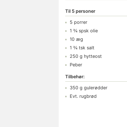
Til 5 personer
5 porrer
1 ¾ spsk olie
10 æg
1 ¾ tsk salt
250 g hytteost
Peber
Tilbehør:
350 g gulerødder
Evt. rugbrød