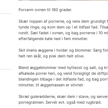
Forvarm ovnen til 180 grader.
Skær toppen af porrerne, og rens dem grundigt fo
tynde ringe, og kom dem op i et ildfast fad. Tils
rundt. Sæt fadet i ovnen, og bag porrerne i 10 m
efterfølgende køle ned i fem minutter.
Skil imens æggene i hvider og blommer. Sørg for
helt ren skål, og pisk dem helt stive.
Blend æggeblommer med hytteost og salt, og kr
afkølede porrer heri, og vend forsigtigt de stif
blandingen tilbage i det ildfaste fad, og bag por
minutter, til æggemassen er stivnet.
Skræl gulerødderne, skær dem i stave, og serve
porregratinen. Servér evt. også med rugbrød.