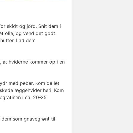
r skidt og jord. Snit dem i
æt olie, og vend det godt
inutter. Lad dem
, at hviderne kommer op i en
ydr med peber. Kom de let
tpiskede æggehvider heri. Kom
regratinen i ca. 20-25
r dem som gnavegrønt til