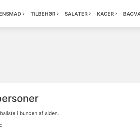
ENSMAD
TILBEHØR
SALATER
KAGER
BAGV
personer
sliste i bunden af siden.
F