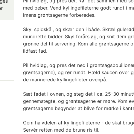
Pil hvidløg, og pres det. Rør det sammen med so
uges
med peber. Vend kyllingefileterne godt rundt i 
er
imens grøntsagerne forberedes.
Skyl spidskål, og skær den i både. Skræl gulerø
mundrette bidder. Skyl forårsløg, og snit dem gro
grønne del til servering. Kom alle grøntsagerne o
ildfast fad.
Pil hvidløg, og pres det ned i grøntsagsbouillonen
grøntsagerne), og rør rundt. Hæld saucen over g
de marinerede kyllingefileter ovenpå.
Sæt fadet i ovnen, og steg det i ca. 25-30 minutter
gennemstegte, og grøntsagerne er møre. Kom evt.
grøntsagerne begynder at blive for mørke i kant
Gem halvdelen af kyllingefileterne - de skal brug
Servér retten med de brune ris til.