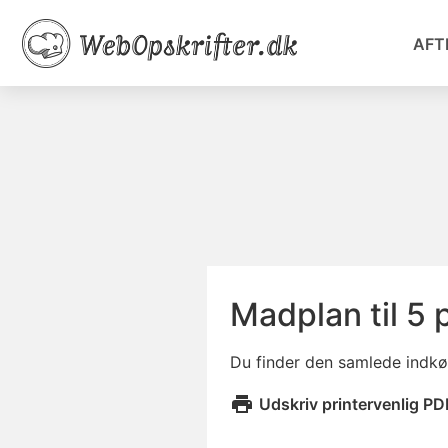
AFT
Madplan til 5 
Du finder den samlede indkøb
Udskriv printervenlig PD