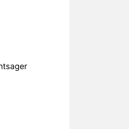
øntsager