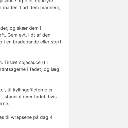
jasauce og olie, og krydr
marinaden. Lad dem marinere,
dder, og skær dem i
ft. Gem evt. lidt af den
p i en bradepande eller stort
. Tilsæt sojasauce (til
røntsagerne i fadet, og læg
, til kyllingefileterne er
 stanniol over fadet, hvis
erne.
es til wrapsene på dag 4.