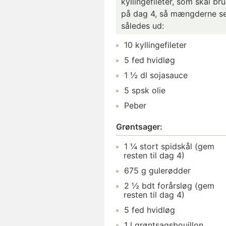
kyllingefileter, som skal br
på dag 4, så mængderne s
således ud:
10 kyllingefileter
5 fed hvidløg
1 ½ dl sojasauce
5 spsk olie
Peber
Grøntsager:
1 ¼ stort spidskål (gem
resten til dag 4)
675 g gulerødder
2 ½ bdt forårsløg (gem
resten til dag 4)
5 fed hvidløg
1 l grøntsagsbouillon