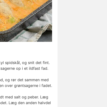
 spidskål, og snit det fint.
sagerne op i et ildfast fad.
and, og rør det sammen med
n over grøntsagerne i fadet.
godt med salt og peber. Læg
adet. Læg den anden halvdel