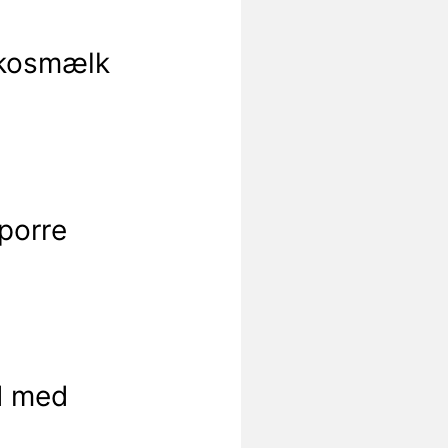
kokosmælk
porre
d med