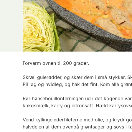
Forvarm ovnen til 200 grader.
Skræl gulerødder, og skær dem i små stykker. Skyl
Pil løg og hvidløg, og hak det fint. Kom alle grønt
Rør hønsebouillonterningen ud i det kogende v
kokosmælk, karry og citronsaft. Hæld karrysovse
Vend kyllingeinderfileterne med olie, og krydr 
halvdelen af dem ovenpå grøntsager og sovs i f