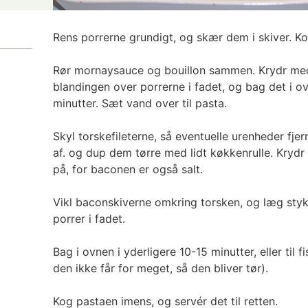
Rens porrerne grundigt, og skær dem i skiver. Kom
Rør mornaysauce og bouillon sammen. Krydr med
blandingen over porrerne i fadet, og bag det i o
minutter. Sæt vand over til pasta.
Skyl torskefileterne, så eventuelle urenheder fj
af. og dup dem tørre med lidt køkkenrulle. Kryd
på, for baconen er også salt.
Vikl baconskiverne omkring torsken, og læg sty
porrer i fadet.
Bag i ovnen i yderligere 10-15 minutter, eller til
den ikke får for meget, så den bliver tør).
Kog pastaen imens, og servér det til retten.