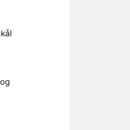
kål
 og