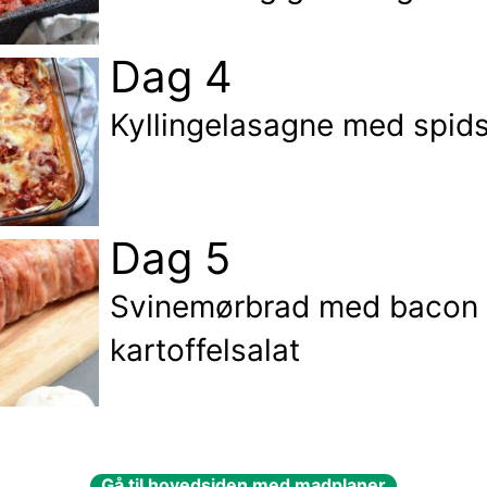
Dag 4
Kyllingelasagne med spids
Dag 5
Svinemørbrad med bacon
kartoffelsalat
Gå til hovedsiden med madplaner