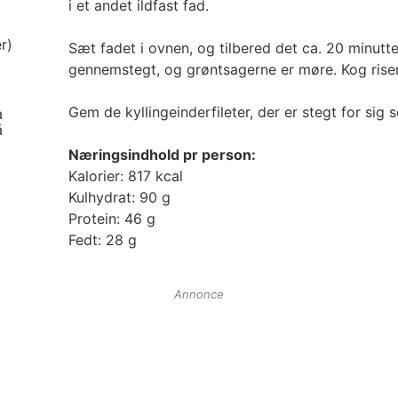
i et andet ildfast fad.
r)
Sæt fadet i ovnen, og tilbered det ca. 20 minutter,
gennemstegt, og grøntsagerne er møre. Kog risen
Gem de kyllingeinderfileter, der er stegt for sig se
a
å
Næringsindhold pr person:
Kalorier: 817 kcal
Kulhydrat: 90 g
Protein: 46 g
Fedt: 28 g
Annonce