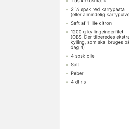
1 ds kokosmælk
2 ½ spsk rød karrypasta
(eller almindelig karrypulve
Saft af 1 lille citron
1200 g kyllingeinderfilet
(OBS! Der tilberedes ekstr
kylling, som skal bruges p
dag 4)
4 spsk olie
Salt
Peber
4 dl ris