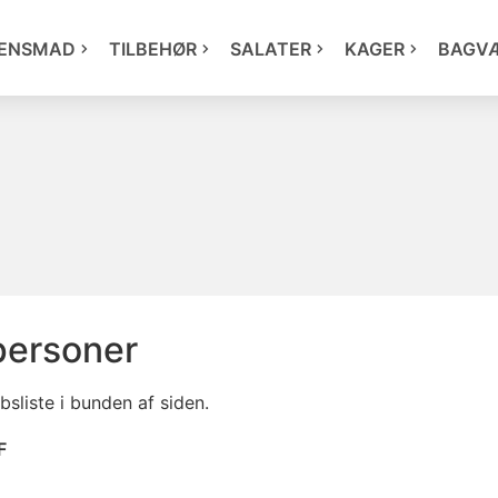
ENSMAD
TILBEHØR
SALATER
KAGER
BAGV
personer
sliste i bunden af siden.
F