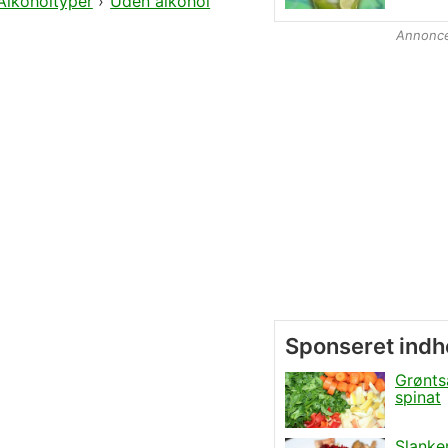
Alkoholtyper
›
Uden alkohol
Annonc