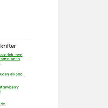
krifter
stdrink med
lomst uden
l
 uden alkohol
 strawberry
i
ade