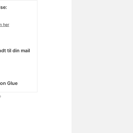
se:
m her
dt til din mail
on Glue
e