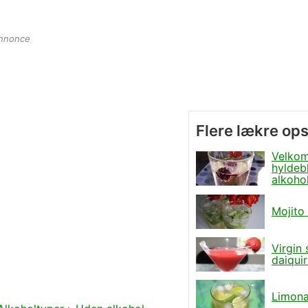
nnonce
Flere lækre ops
Velkom
hyldeb
alkoho
Mojito
Virgin
daiquir
Limon