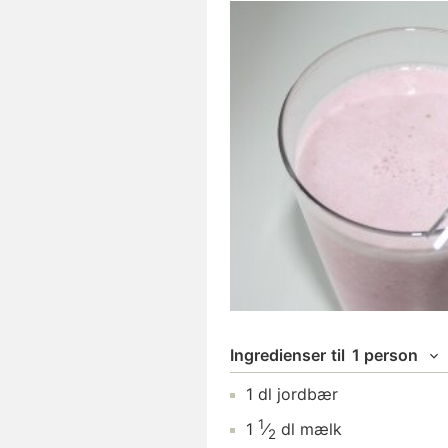
Ingredienser
til
1 person
1
dl
jordbær
1
1
⁄
dl
mælk
2