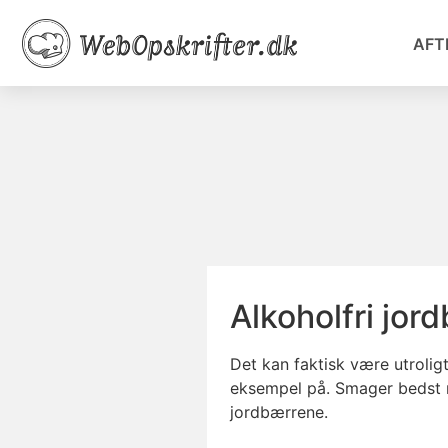
AFT
Alkoholfri jor
Det kan faktisk være utrolig
eksempel på. Smager bedst m
jordbærrene.