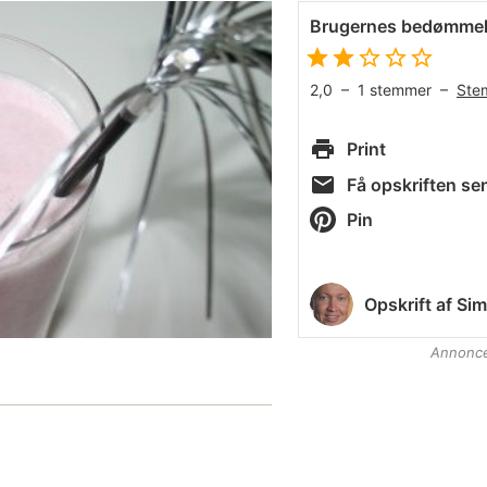
Brugernes bedømmel
2,0
–
1
stemmer –
Ste
Print
Få opskriften sen
Pin
Opskrift af
Sim
Annonc