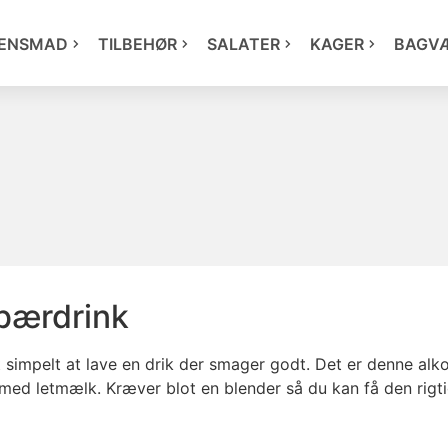
ENSMAD
TILBEHØR
SALATER
KAGER
BAGV
dbærdrink
t simpelt at lave en drik der smager godt. Det er denne alko
ed letmælk. Kræver blot en blender så du kan få den rigti