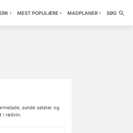
ÆRK
MEST POPULÆRE
MADPLANER
SØG
rmelade, sunde salater og
i rødvin.