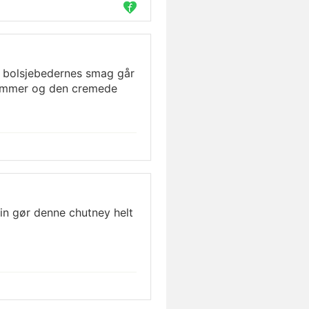
or bolsjebedernes smag går
lommer og den cremede
in gør denne chutney helt