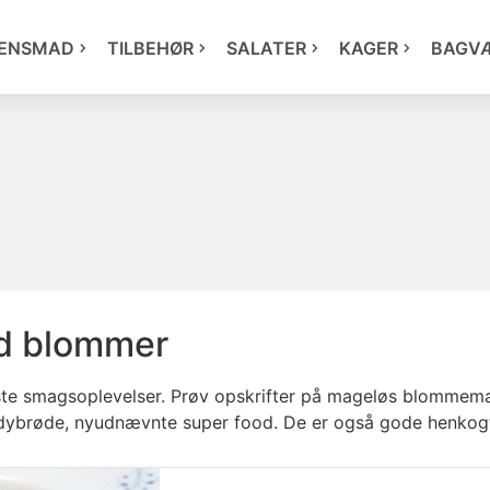
ENSMAD
TILBEHØR
SALATER
KAGER
BAGV
ed blommer
ste smagsoplevelser. Prøv opskrifter på mageløs blommema
dybrøde, nyudnævnte super food. De er også gode henkogt 