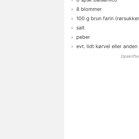
8
blommer
100
g
brun farin
(rørsukker
salt
peber
evt. lidt
kørvel
eller anden
Opskrift