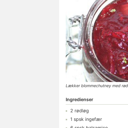
Lækker blommechutney med rødl
Ingredienser
2
rødløg
1
spsk
ingefær
6
spsk
balsamico