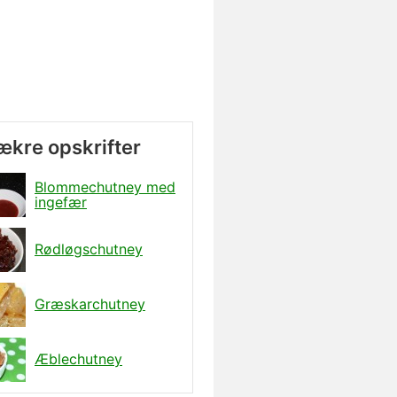
lækre opskrifter
Blommechutney med
ingefær
Rødløgschutney
Græskarchutney
Æblechutney