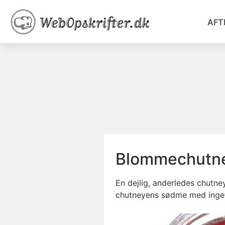
AFT
Blommechutn
En dejlig, anderledes chutne
chutneyens sødme med ingefær