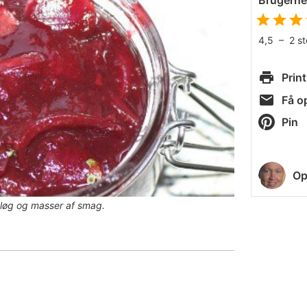
Brugern
4,5
–
2
s
Print
Få op
Pin
Op
øg og masser af smag.