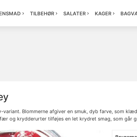
ENSMAD
TILBEHØR
SALATER
KAGER
BAGV
ey
y-variant. Blommerne afgiver en smuk, dyb farve, som klæde
 og krydderurter tilføjes en let krydret smag, som går godt 