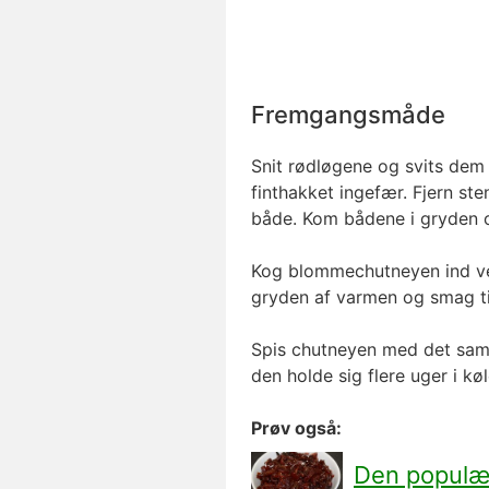
Fremgangsmåde
Snit rødløgene og svits dem 
finthakket ingefær. Fjern st
både. Kom bådene i gryden o
Kog blommechutneyen ind ved
gryden af varmen og smag til
Spis chutneyen med det samm
den holde sig flere uger i kø
Prøv også:
Den populæ