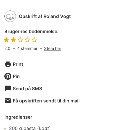
Opskrift af
Roland Vogt
Brugernes bedømmelse:
2,0
–
4
stemmer –
Stem her
Print
Pin
Send på SMS
Få opskriften sendt til din mail
Ingredienser
200
g
pasta
(kogt)