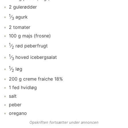
2
gulerødder
1
⁄
agurk
3
2
tomater
100
g
majs
(frosne)
1
⁄
rød peberfrugt
2
1
⁄
hoved
icebergsalat
3
1
⁄
løg
2
200
g
creme fraiche 18%
1
fed
hvidløg
salt
peber
oregano
Opskriften fortsætter under annoncen